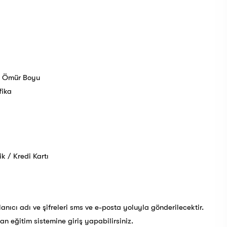
e Ömür Boyu
fika
 / Kredi Kartı
anıcı adı ve şifreleri sms ve e-posta yoluyla gönderilecektir.
tan eğitim sistemine giriş yapabilirsiniz.