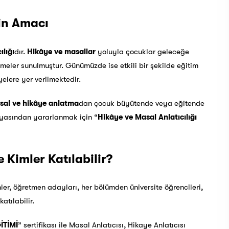
nin Amacı
ılığı
dır.
Hikâye ve masallar
yoluyla çocuklar geleceğe
meler sunulmuştur. Günümüzde ise etkili bir şekilde eğitim
elere yer verilmektedir.
sal ve hikâye anlatma
dan çocuk büyütende veya eğitende
ünyasından yararlanmak için “
Hikâye ve Masal Anlatıcılığı
 Kimler Katılabilir?
er, öğretmen adayları, her bölümden üniversite öğrencileri,
tılabilir.
İTİMİ
” sertifikası ile Masal Anlatıcısı, Hikaye Anlatıcısı