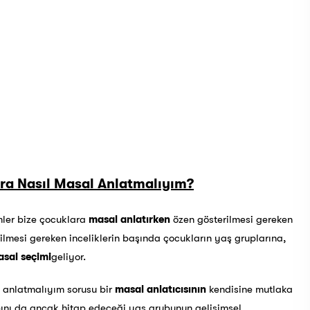
ara Nasıl Masal Anlatmalıyım?
mler bize çocuklara
masal anlatırken
özen gösterilmesi gereken
ilmesi gereken inceliklerin başında çocukların yaş gruplarına,
sal seçimi
geliyor.
ıl anlatmalıyım sorusu bir
masal anlatıcısının
kendisine mutlaka
ını da ancak hitap edeceği yaş grubunun gelişimsel