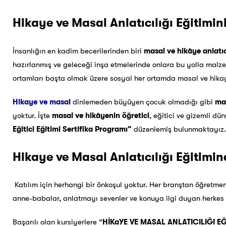
Hikaye ve Masal Anlatıcılığı Eğitimi
İnsanlığın en kadim becerilerinden biri
masal ve hikâye anlatıc
hazırlanmış ve geleceği inşa etmelerinde onlara bu yolla malze
ortamları başta olmak üzere sosyal her ortamda masal ve hikay
Hikaye ve masal
dinlemeden büyüyen çocuk olmadığı gibi
ma
yoktur. İşte
masal ve hikâyenin öğretici
, eğitici ve gizemli d
Eğitici Eğitimi Sertifika Programı”
düzenlemiş bulunmaktayız.
Hikaye ve Masal Anlatıcılığı Eğitimine
Katılım için herhangi bir önkoşul yoktur.
Her branştan öğretmenl
anne-babalar, anlatmayı sevenler ve konuya ilgi duyan herkes ka
Başarılı olan kursiyerlere “
HİKaYE VE MASAL ANLATICILIĞI EĞ