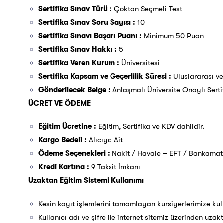
Sertifika Sınav Türü :
Çoktan Seçmeli Test
Sertifika Sınav Soru Sayısı :
10
Sertifika Sınavı Başarı Puanı :
Minimum 50 Puan
Sertifika Sınav Hakkı :
5
Sertifika Veren Kurum :
Üniversitesi
Sertifika Kapsam ve Geçerlilik Süresi :
Uluslararası v
Gönderilecek Belge :
Anlaşmalı Üniversite Onaylı Serti
ÜCRET VE ÖDEME
Eğitim Ücretine :
Eğitim, Sertifika ve KDV dahildir.
Kargo Bedeli :
Alıcıya Ait
Ödeme Seçenekleri :
Nakit / Havale – EFT / Bankamatik
Kredi Kartına :
9 Taksit İmkanı
Uzaktan Eğitim Sistemi Kullanımı
Kesin kayıt işlemlerini tamamlayan kursiyerlerimize kull
Kullanıcı adı ve şifre ile internet sitemiz üzerinden uzak