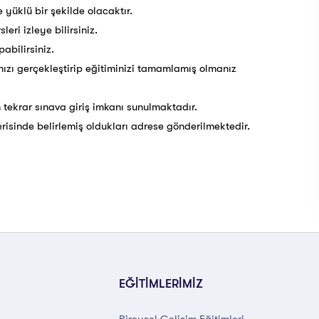
 yüklü bir şekilde olacaktır.
eri izleye bilirsiniz.
abilirsiniz.
nızı gerçekleştirip eğitiminizi tamamlamış olmanız
 tekrar sınava giriş imkanı sunulmaktadır.
çerisinde belirlemiş oldukları adrese gönderilmektedir.
EĞİTİMLERİMİZ