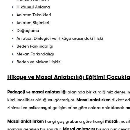
Hikâyeyi Anlama
Anlatım Teknikleri
Anlatım Biçimleri
Doğaçlama
Anlatıcı, Dinleyici ve Hikâye arasındaki ilişki
Beden Farkındalığı
Mekan Farkındalığı
Beden ve Mekan ilişkisi
Hikaye ve Masal Anlatıcılığı Eğitimi Çocukl
Pedagoji
ve
masal anlatıcılığı
alanında biriktirdiğimiz deneyi
kimi incelikler olduğunu gösteriyor.
Masal anlatırken
dikkat ed
zihinsel ve psikososyal gelişimlerine göre onlara anlatılacak
ma
Masal anlatılırken
hangi yaş grubuna göre hangi
masal
ı, nas
sorması gereken bir sorudur.
Masal anlatıcısı
bu sorunun cevab