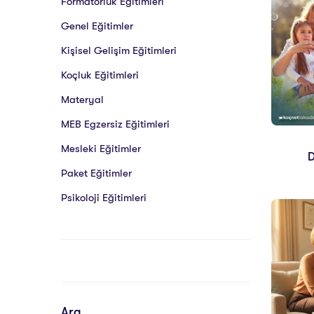
Formatörlük Eğitimleri
Genel Eğitimler
Kişisel Gelişim Eğitimleri
Koçluk Eğitimleri
Materyal
MEB Egzersiz Eğitimleri
Mesleki Eğitimler
D
Paket Eğitimler
Psikoloji Eğitimleri
Ara