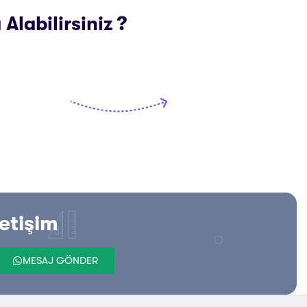
 Alabilirsiniz ?
letişim
MESAJ GÖNDER