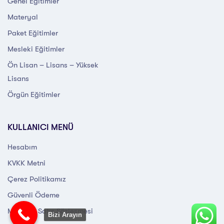
Genel Eğitimler
Materyal
Paket Eğitimler
Mesleki Eğitimler
Ön Lisan – Lisans – Yüksek
Lisans
Örgün Eğitimler
KULLANICI MENÜ
Hesabım
KVKK Metni
Çerez Politikamız
Güvenli Ödeme
Mesafeli Satış Sözleşmesi
Bizi Arayın