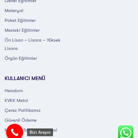
Genel Eğitimler
Materyal
Paket Eğitimler
Mesleki Eğitimler
Ön Lisan – Lisans – Yüksek
Lisans
Örgün Eğitimler
KULLANICI MENÜ
Hesabım
KVKK Metni
Çerez Politikamız
Güvenli Ödeme
Mesafeli Satış Sözleşmesi
Bizi Arayın