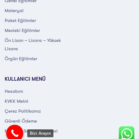
Genel Eğitimler
Materyal
Paket Eğitimler
Mesleki Eğitimler
Ön Lisan – Lisans – Yüksek
Lisans
Örgün Eğitimler
KULLANICI MENÜ
Hesabım
KVKK Metni
Çerez Politikamız
Güvenli Ödeme
Mesafeli Satış Sözleşmesi
Bizi Arayın