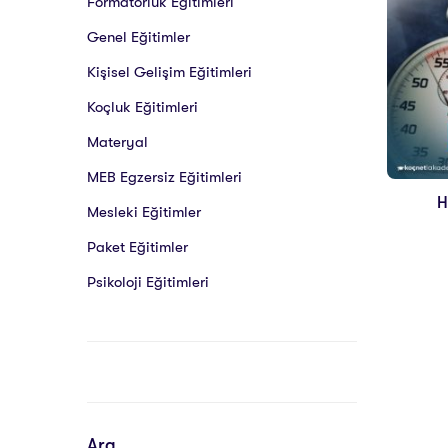
Formatörlük Eğitimleri
Genel Eğitimler
Kişisel Gelişim Eğitimleri
Koçluk Eğitimleri
Materyal
MEB Egzersiz Eğitimleri
H
Mesleki Eğitimler
Paket Eğitimler
Psikoloji Eğitimleri
Ara