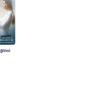
ğitimi