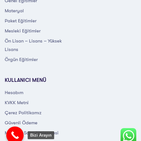
Genel Eğitimler
Materyal
Paket Eğitimler
Mesleki Eğitimler
Ön Lisan – Lisans – Yüksek
Lisans
Örgün Eğitimler
KULLANICI MENÜ
Hesabım
KVKK Metni
Çerez Politikamız
Güvenli Ödeme
Mesafeli Satış Sözleşmesi
Bizi Arayın