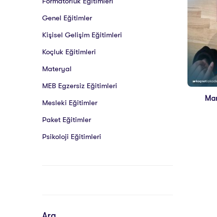
Formatörlük Eğitimleri
Genel Eğitimler
Kişisel Gelişim Eğitimleri
Koçluk Eğitimleri
Materyal
MEB Egzersiz Eğitimleri
Man
Mesleki Eğitimler
Paket Eğitimler
Psikoloji Eğitimleri
Ara