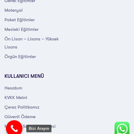
Genel Eğitimler
Materyal
Paket Eğitimler
Mesleki Eğitimler
Ön Lisan – Lisans – Yüksek
Lisans
Örgün Eğitimler
KULLANICI MENÜ
Hesabım
KVKK Metni
Çerez Politikamız
Güvenli Ödeme
Mesafeli Satış Sözleşmesi
Bizi Arayın