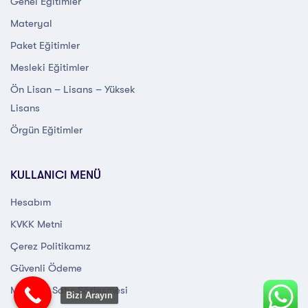
Genel Eğitimler
Materyal
Paket Eğitimler
Mesleki Eğitimler
Ön Lisan – Lisans – Yüksek
Lisans
Örgün Eğitimler
KULLANICI MENÜ
Hesabım
KVKK Metni
Çerez Politikamız
Güvenli Ödeme
Mesafeli Satış Sözleşmesi
Bizi Arayın