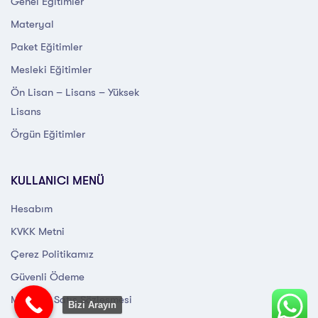
Genel Eğitimler
Materyal
Paket Eğitimler
Mesleki Eğitimler
Ön Lisan – Lisans – Yüksek
Lisans
Örgün Eğitimler
KULLANICI MENÜ
Hesabım
KVKK Metni
Çerez Politikamız
Güvenli Ödeme
Mesafeli Satış Sözleşmesi
Bizi Arayın