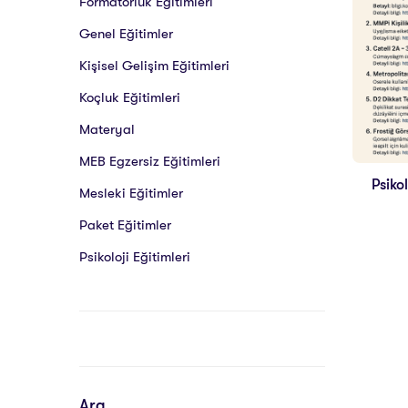
Formatörlük Eğitimleri
Genel Eğitimler
Kişisel Gelişim Eğitimleri
Koçluk Eğitimleri
Materyal
MEB Egzersiz Eğitimleri
Psiko
Mesleki Eğitimler
Paket Eğitimler
Psikoloji Eğitimleri
Ara