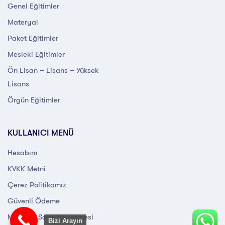
Genel Eğitimler
Materyal
Paket Eğitimler
Mesleki Eğitimler
Ön Lisan – Lisans – Yüksek
Lisans
Örgün Eğitimler
KULLANICI MENÜ
Hesabım
KVKK Metni
Çerez Politikamız
Güvenli Ödeme
Mesafeli Satış Sözleşmesi
Bizi Arayın