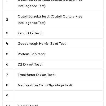
1
Intellegence Test)
Catell 3a zeka testi: (Catell Culture Free
2
Intellegence Test)
3
Kent E.G.Y Testi:
4
Goodenough Harris Zekâ Testi:
5
Porteus Labirenti:
6
D2 Dikkat Testi:
7
Frankfurter Dikkat Testi:
8
Metropolitan Okul Olgunlugu Testi:
9