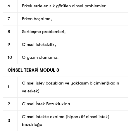
6
Erkeklerde en sık görülen cinsel problemler
7
Erken boşalma,
8
Sertleşme problemleri,
9
Cinsel isteksizlik,
10
Orgazm olamama.
CİNSEL TERAPİ MODUL 3
Cinsel işlev bozukları ve yaklaşım biçimleri(kadın
1
ve erkek)
2
Cinsel İstek Bozuklukları
Cinsel istekte azalma (hipoaktif cinsel istek)
3
bozukluğu