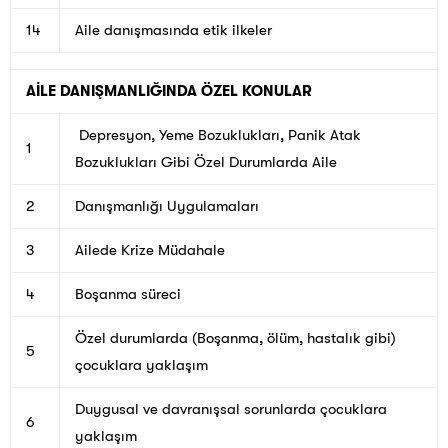
14
Aile danışmasında etik ilkeler
AİLE DANIŞMANLIĞINDA ÖZEL KONULAR
Depresyon, Yeme Bozuklukları, Panik Atak
1
Bozuklukları Gibi Özel Durumlarda Aile
2
Danışmanlığı Uygulamaları
3
Ailede Krize Müdahale
4
Boşanma süreci
Özel durumlarda (Boşanma, ölüm, hastalık gibi)
5
çocuklara yaklaşım
Duygusal ve davranışsal sorunlarda çocuklara
6
yaklaşım