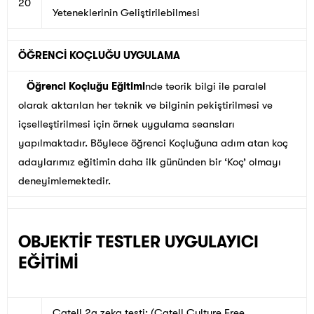
20
Yeteneklerinin Geliştirilebilmesi
ÖĞRENCİ KOÇLUĞU UYGULAMA
Öğrenci Koçluğu Eğitimi
nde teorik bilgi ile paralel
olarak aktarılan her teknik ve bilginin pekiştirilmesi ve
içselleştirilmesi için örnek uygulama seansları
yapılmaktadır. Böylece öğrenci Koçluğuna adım atan koç
adaylarımız eğitimin daha ilk gününden bir ‘Koç’ olmayı
deneyimlemektedir.
OBJEKTİF TESTLER UYGULAYICI
EĞİTİMİ
Catell 2a zeka testi: (Catell Culture Free