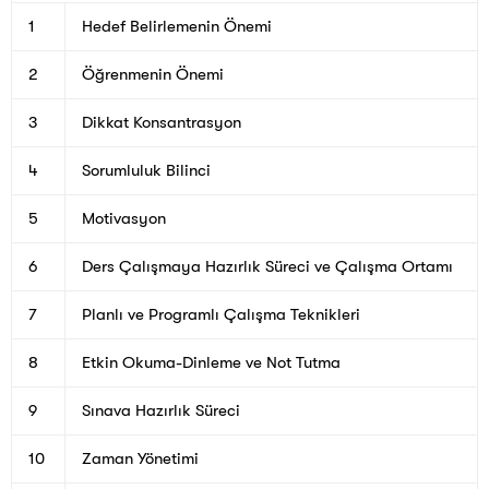
1
Hedef Belirlemenin Önemi
2
Öğrenmenin Önemi
3
Dikkat Konsantrasyon
4
Sorumluluk Bilinci
5
Motivasyon
6
Ders Çalışmaya Hazırlık Süreci ve Çalışma Ortamı
7
Planlı ve Programlı Çalışma Teknikleri
8
Etkin Okuma-Dinleme ve Not Tutma
9
Sınava Hazırlık Süreci
10
Zaman Yönetimi