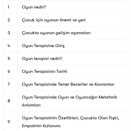
1
Oyun nedir?
2
Çocuk için oyunun önemi ve yeri
3
Çocukta oyunun gelişim aşamaları
4
Oyun Terapisine Giriş
5
Oyun terapisi nedir?
6
Oyun Terapisinin Tarihi
7
Oyun Terapisinde Temel Beceriler ve Kavramlar
Oyun Terapisinde Oyun ve Oyuncağın Metaforik
8
Anlamları
Oyun Terapistinin Özellikleri, Çocukla Olan İlişki,
9
Empatinin Kullanımı