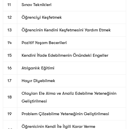
11
Sınav Teknikleri
12
Öğrenciyi Keşfetmek
13
Öğrencinin Kendini Keşfetmesini Yardım Etmek
14
Pozitif Yaşam Becerileri
15
Kendini İfade Edebilmenin Önündeki Engeller
16
Atılganlık Eğitimi
17
Hayır Diyebilmek
Olayları Ele Alma ve Analiz Edebilme Yeteneğinin
18
Geliştirilmesi
19
Problem Çözebilme Yeteneğinin Geliştirilmesi
Öğrenicinin Kendi İle İlgili Karar Verme