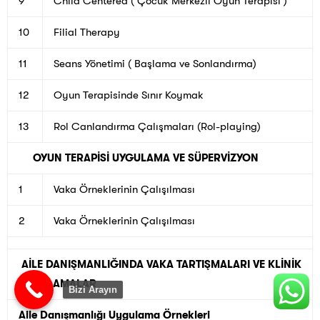
9
Child Centered ( Çocuk Merkezli Oyun Terapisi )
10
Filial Therapy
11
Seans Yönetimi ( Başlama ve Sonlandırma)
12
Oyun Terapisinde Sınır Koymak
13
Rol Canlandırma Çalışmaları (Rol-playing)
OYUN TERAPİSİ UYGULAMA VE SÜPERVİZYON
1
Vaka Örneklerinin Çalışılması
2
Vaka Örneklerinin Çalışılması
AİLE DANIŞMANLIĞINDA VAKA TARTIŞMALARI VE KLİNİK
UYGULAMALAR
Bizi Arayın
Aile Danışmanlığı Uygulama Örnekleri