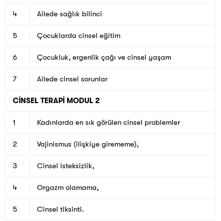
4
Ailede sağlık bilinci
5
Çocuklarda cinsel eğitim
6
Çocukluk, ergenlik çağı ve cinsel yaşam
7
Ailede cinsel sorunlar
CİNSEL TERAPİ MODUL 2
1
Kadınlarda en sık görülen cinsel problemler
2
Vajinismus (ilişkiye girememe),
3
Cinsel isteksizlik,
4
Orgazm olamama,
5
Cinsel tiksinti.