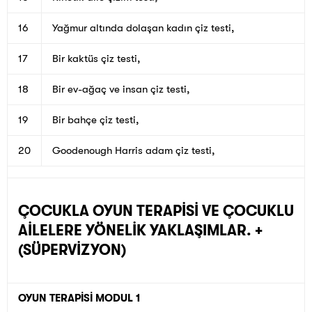
16
Yağmur altında dolaşan kadın çiz testi,
17
Bir kaktüs çiz testi,
18
Bir ev-ağaç ve insan çiz testi,
19
Bir bahçe çiz testi,
20
Goodenough Harris adam çiz testi,
ÇOCUKLA OYUN TERAPİSİ VE ÇOCUKLU
AİLELERE YÖNELİK YAKLAŞIMLAR. +
(SÜPERVİZYON)
OYUN TERAPİSİ MODUL 1