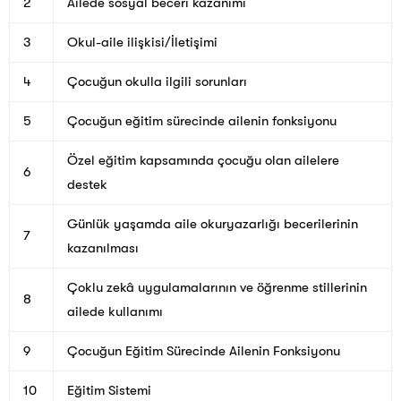
2
Ailede sosyal beceri kazanımı
3
Okul-aile ilişkisi/İletişimi
4
Çocuğun okulla ilgili sorunları
5
Çocuğun eğitim sürecinde ailenin fonksiyonu
Özel eğitim kapsamında çocuğu olan ailelere
6
destek
Günlük yaşamda aile okuryazarlığı becerilerinin
7
kazanılması
Çoklu zekâ uygulamalarının ve öğrenme stillerinin
8
ailede kullanımı
9
Çocuğun Eğitim Sürecinde Ailenin Fonksiyonu
10
Eğitim Sistemi