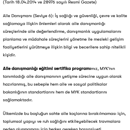
(Tarih 18.04.2014 ve 28976 sayılı Resmi Gazete)
Aile Danışmanı (Seviye 6): İş sağlığı ve güvenliği, çevre ve kalite
sağlamaya ilişkin önlemleri alarak aile danışmanlığı
süreçlerinde aile değerlendirme, danışmanlık uygulamalarını
planlama ve müdahale süreçlerini yönetme ile mesleki gelişim
faaliyetlerini yürütmeye ilişkin bilgi ve becerilere sahip nitelikli
kişidir.
Aile danışmanlığı eğitimi sertifika
programı
mız, MYK’nın
tanımladığı aile danışmanının yetişme sürecine uygun olarak
hazırlanmış, b
u sebeple hem aile ve sosyal politikalar
bakanlığının standartlarını hem de MYK standartlarını
sağlamaktadır.
Ülkemizde bu boşluğun sahte aile koçlarına bırakılmaması için,
toplumsal yapıyı ve ruh sağlığını etkileyebilecek travmalara
neden olunmaması için herkes gereken hassasiyeti