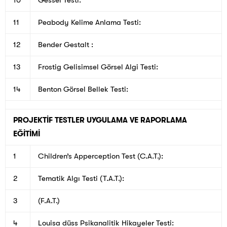
10
Gessel Testi:
11
Peabody Kelime Anlama Testi:
12
Bender Gestalt :
13
Frostig Gelisimsel Görsel Algi Testi:
14
Benton Görsel Bellek Testi:
PROJEKTİF TESTLER UYGULAMA VE RAPORLAMA
EĞİTİMİ
1
Children’s Apperception Test (C.A.T.):
2
Tematik Algı Testi (T.A.T.):
3
(F.A.T.)
4
Louisa düss Psikanalitik Hikayeler Testi: