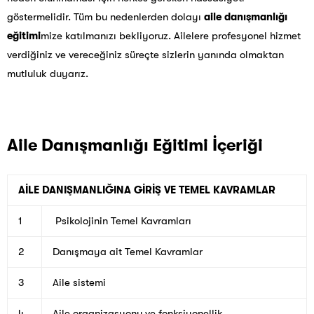
göstermelidir.
Tüm bu nedenlerden dolayı
aile
danışmanlığı
eğitimi
mize katılmanızı bekliyoruz. Ailelere profesyonel hizmet
verdiğiniz ve vereceğiniz süreçte sizlerin yanında olmaktan
mutluluk duyarız.
Aile Danışmanlığı Eğitimi İçeriği
AİLE DANIŞMANLIĞINA GİRİŞ VE TEMEL KAVRAMLAR
1
Psikolojinin Temel Kavramları
2
Danışmaya ait Temel Kavramlar
3
Aile sistemi
4
Aile organizasyonu ve fonksiyonellik