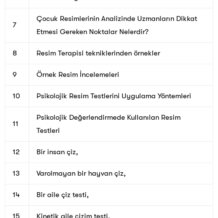
Çocuk Resimlerinin Analizinde Uzmanların Dikkat
7
Etmesi Gereken Noktalar Nelerdir?
8
Resim Terapisi tekniklerinden örnekler
9
Örnek Resim İncelemeleri
10
Psikolojik Resim Testlerini Uygulama Yöntemleri
Psikolojik Değerlendirmede Kullanılan Resim
11
Testleri
12
Bir insan çiz,
13
Varolmayan bir hayvan çiz,
14
Bir aile çiz testi,
15
Kinetik aile çizim testi,