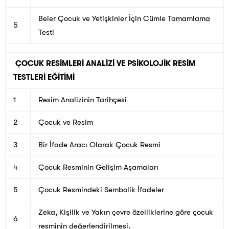
Beier Çocuk ve Yetişkinler İçin Cümle Tamamlama
5
Testi
ÇOCUK RESİMLERİ ANALİZİ VE PSİKOLOJİK RESİM
TESTLERİ EĞİTİMİ
1
Resim Analizinin Tarihçesi
2
Çocuk ve Resim
3
Bir İfade Aracı Olarak Çocuk Resmi
4
Çocuk Resminin Gelişim Aşamaları
5
Çocuk Resmindeki Sembolik İfadeler
Zeka, Kişilik ve Yakın çevre özelliklerine göre çocuk
6
resminin değerlendirilmesi.