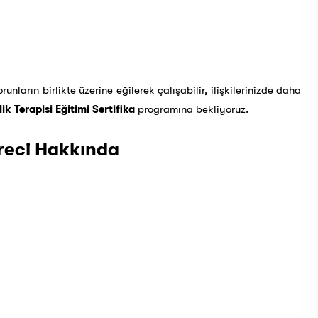
unların birlikte üzerine eğilerek çalışabilir, ilişkilerinizde daha
ilik Terapisi Eğitimi Sertifika
programına bekliyoruz.
üreci Hakkında