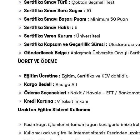
Sertifika Sınav Türü :
Çoktan Seçmeli Test
Sertifika Sınav Soru Sayısı :
10
Sertifika Sınavı Başarı Puanı :
Minimum 50 Puan
Sertifika Sınav Hakkı :
5
Sertifika Veren Kurum :
Üniversitesi
Sertifika Kapsam ve Geçerlilik Süresi :
Uluslararası v
Gönderilecek Belge :
Anlaşmalı Üniversite Onaylı Serti
ÜCRET VE ÖDEME
Eğitim Ücretine :
Eğitim, Sertifika ve KDV dahildir.
Kargo Bedeli :
Alıcıya Ait
Ödeme Seçenekleri :
Nakit / Havale – EFT / Bankamatik
Kredi Kartına :
9 Taksit İmkanı
Uzaktan Eğitim Sistemi Kullanımı
Kesin kayıt işlemlerini tamamlayan kursiyerlerimize kull
Kullanıcı adı ve şifre ile internet sitemiz üzerinden uzak