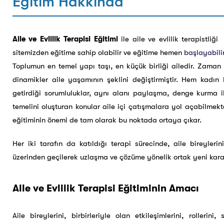
Eğitim Hakkında
Aile ve Evlilik
Terapisi Eğitimi
ile aile ve evlilik terapistliği
sitemizden eğitime sahip olabilir ve eğitime hemen
başlayabilir
Toplumun en temel yapı taşı, en küçük birliği ailedir. Zaman
dinamikler aile yaşamının şeklini değiştirmiştir. Hem kadın
getirdiği sorumluluklar, aynı alanı paylaşma, denge kurma iht
temelini oluşturan konular aile içi çatışmalara yol açabilmekted
eğitiminin önemi de tam olarak bu noktada ortaya çıkar.
Her iki tarafın da katıldığı terapi sürecinde, aile bireylerin
üzerinden geçilerek uzlaşma ve çözüme yönelik ortak yeni kar
Aile ve Evlilik Terapisi Eğitiminin Amacı
Aile bireylerini, birbirleriyle olan etkileşimlerini, rollerini,