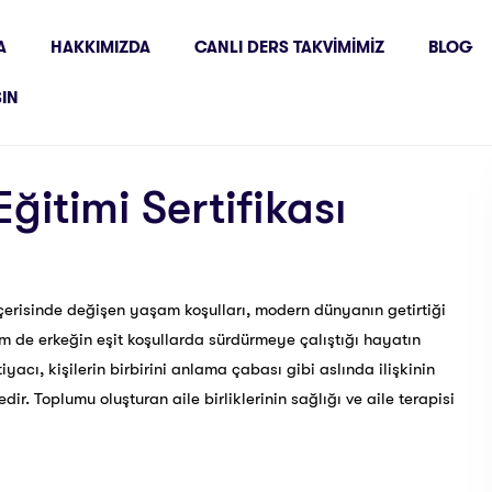
A
HAKKIMIZDA
CANLI DERS TAKVIMIMIZ
BLOG
ŞIN
 Eğitimi Sertifikası
içerisinde değişen yaşam koşulları, modern dünyanın getirtiği
em de erkeğin eşit koşullarda sürdürmeye çalıştığı hayatın
acı, kişilerin birbirini anlama çabası gibi aslında ilişkinin
ir. Toplumu oluşturan aile birliklerinin sağlığı ve aile terapisi