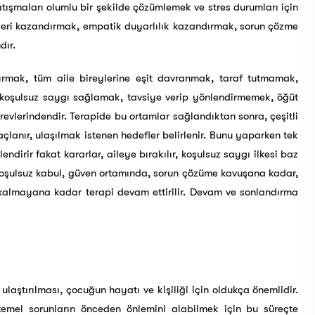
şmaları olumlu bir şekilde çözümlemek ve stres durumları için
rileri kazandırmak, empatik duyarlılık kazandırmak, sorun çözme
dır.
dırmak, tüm aile bireylerine eşit davranmak, taraf tutmamak,
 koşulsuz saygı sağlamak, tavsiye verip yönlendirmemek, öğüt
evlerindendir. Terapide bu ortamlar sağlandıktan sonra, çeşitli
açlanır, ulaşılmak istenen hedefler belirlenir. Bunu yaparken tek
endirir fakat kararlar, aileye bırakılır, koşulsuz saygı ilkesi baz
, koşulsuz kabul, güven ortamında, sorun çözüme kavuşana kadar,
 kalmayana kadar terapi devam ettirilir. Devam ve sonlandırma
ştırılması, çocuğun hayatı ve kişiliği için oldukça önemlidir.
emel sorunların önceden önlemini alabilmek için bu süreçte