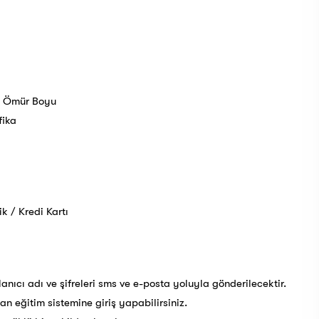
e Ömür Boyu
fika
 / Kredi Kartı
anıcı adı ve şifreleri sms ve e-posta yoluyla gönderilecektir.
tan eğitim sistemine giriş yapabilirsiniz.