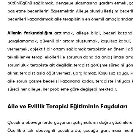
bütünlüğünü sağlamak, dengeye ulaşmasına yardım etmek, çatı
baş etme becerilerini öğretmektir. Aileye olumlu iletişim bece
becerileri kazandırmak aile terapisinin en önemli amaçlarından
Ailenin farkındalığını
arttırmak, aileye bilgi, beceri kazan
yargılamamak, güvenli bir ortam oluşturmak, koşulsuz kabul,
vermemek, objektif bir ortam sağlamak terapistin en önemli gör
teknikler ve terapi ekolleri ile sorunun daha da anlaşılması am
sorumluluk terapiste ait değildir, terapist görüşme sürecini yönl
alınır, terapist asla öğüt vermez, yargılamaz. Koşulsuz saygı
aile sorun çözme becerisi kazanana kadar, terapiste ihtiyacı
süreci her aileye, her probleme göre değişebilmektedir.
Aile ve Evlilik Terapisi Eğitiminin Faydaları
Çocuklu ebeveynlerde yaşanan çatışmaların doğru çözümlere ula
Özellikle tek ebeveynli çocuklarda, çocuğa yansıması muht