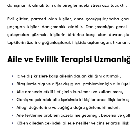
danışmanlık almak tüm aile bireylerindeki stresi azaltacaktır. ​
Evli çiftler, partneri olan kişiler, anne çocuğuyla/baba ço
yaşayan kişiler danışmanlık alabilir. Danışmanlığın genel 
çatışmaları çözmek, kişilerin birbirine karşı olan davranışl
tepkilerin üzerine yoğunlaşılarak ilişkide aşılamayan, tıkanan
Aile ve Evlilik Terapisi Uzmanl
İç ve dış krizlere karşı ailenin dayanıklılığını artırmak,
Bireylerde algı ve diğer duygusal problemler için aile üyeler
Aile arasında etkili iletişimin kurulması ve kullanılması,
Geniş ve çekirdek aile
de ki kişiler arası ilişkilerin
içerisin
Aileyi değerlerine ve sağlığa doğru yönlendirilmeleri,
Aile fertlerine problem çözebilme yeteneği, becerisi ve yol
Köken aileden çekirdek aileye nesiller ve cinsler arası ilişki