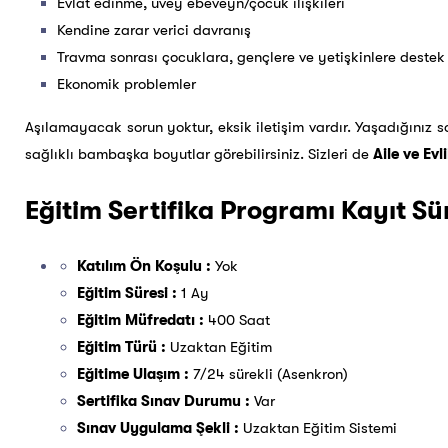
Evlat edinme, üvey ebeveyn/çocuk ilişkileri
Kendine zarar verici davranış
Travma sonrası çocuklara, gençlere ve yetişkinlere destek
Ekonomik problemler
Aşılamayacak sorun yoktur, eksik iletişim vardır. Yaşadığınız sor
sağlıklı bambaşka boyutlar görebilirsiniz. Sizleri de
Aile ve Evl
Eğitim Sertifika Programı Kayıt S
Katılım Ön Koşulu :
Yok
Eğitim Süresi :
1 Ay
Eğitim Müfredatı :
400 Saat
Eğitim Türü :
Uzaktan Eğitim
Eğitime Ulaşım :
7/24 sürekli (Asenkron)
Sertifika Sınav Durumu :
Var
Sınav Uygulama Şekli :
Uzaktan Eğitim Sistemi