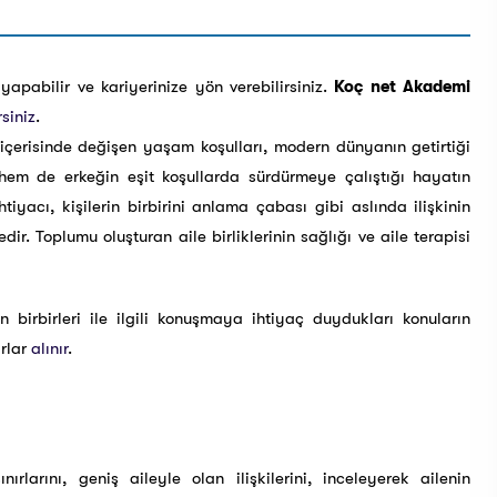
 yapabilir ve kariyerinize yön verebilirsiniz.
Koç net Akademi
siniz
.
 içerisinde değişen yaşam koşulları, modern dünyanın getirtiği
 hem de erkeğin eşit koşullarda sürdürmeye çalıştığı hayatın
iyacı, kişilerin birbirini anlama çabası gibi aslında ilişkinin
ir. Toplumu oluşturan aile birliklerinin sağlığı ve aile terapisi
in birbirleri ile ilgili konuşmaya ihtiyaç duydukları konuların
arlar
alınır
.
 sınırlarını, geniş aileyle olan ilişkilerini, inceleyerek ailenin