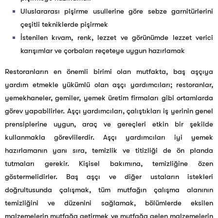
Uluslararası pişirme usullerine göre sebze garnitürlerini
çeşitli tekniklerde pişirmek
İstenilen kıvam, renk, lezzet ve görünümde lezzet verici
karışımlar ve çorbaları reçeteye uygun hazırlamak
Restoranların en önemli birimi olan mutfakta, baş aşçıya
yardım etmekle yükümlü olan aşçı yardımcıları; restoranlar,
yemekhaneler, gemiler, yemek üretim firmaları gibi ortamlarda
görev yapabilirler. Aşçı yardımcıları, çalıştıkları iş yerinin genel
prensiplerine uygun, araç ve gereçleri etkin bir şekilde
kullanmakla görevlilerdir. Aşçı yardımcıları iyi yemek
hazırlamanın yanı sıra, temizlik ve titizliği de ön planda
tutmaları gerekir. Kişisel bakımına, temizliğine özen
göstermelidirler. Baş aşçı ve diğer ustaların istekleri
doğrultusunda çalışmak, tüm mutfağın çalışma alanının
temizliğini ve düzenini sağlamak, bölümlerde eksilen
malzemelerin mutfağa getirmek ve mutfağa gelen malzemelerin