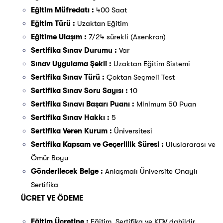
Eğitim Müfredatı :
400 Saat
Eğitim Türü :
Uzaktan Eğitim
Eğitime Ulaşım :
7/24 sürekli (Asenkron)
Sertifika Sınav Durumu :
Var
Sınav Uygulama Şekli :
Uzaktan Eğitim Sistemi
Sertifika Sınav Türü :
Çoktan Seçmeli Test
Sertifika Sınav Soru Sayısı :
10
Sertifika Sınavı Başarı Puanı :
Minimum 50 Puan
Sertifika Sınav Hakkı :
5
Sertifika Veren Kurum :
Üniversitesi
Sertifika Kapsam ve Geçerlilik Süresi :
Uluslararası ve
Ömür Boyu
Gönderilecek Belge :
Anlaşmalı Üniversite Onaylı
Sertifika
ÜCRET VE ÖDEME
Eğitim Ücretine :
Eğitim, Sertifika ve KDV dahildir.