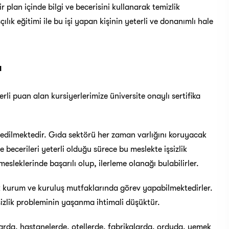
r plan içinde bilgi ve becerisini kullanarak temizlik
çılık eğitimi ile bu işi yapan kişinin yeterli ve donanımlı hale
ı
li puan alan kursiyerlerimize üniversite onaylı sertifika
l edilmektedir. Gıda sektörü her zaman varlığını koruyacak
e becerileri yeterli olduğu sürece bu meslekte işsizlik
esleklerinde başarılı olup, ilerleme olanağı bulabilirler.
şik kurum ve kuruluş mutfaklarında görev yapabilmektedirler.
şsizlik probleminin yaşanma ihtimali düşüktür.
larda, hastanelerde, otellerde, fabrikalarda, orduda, yemek