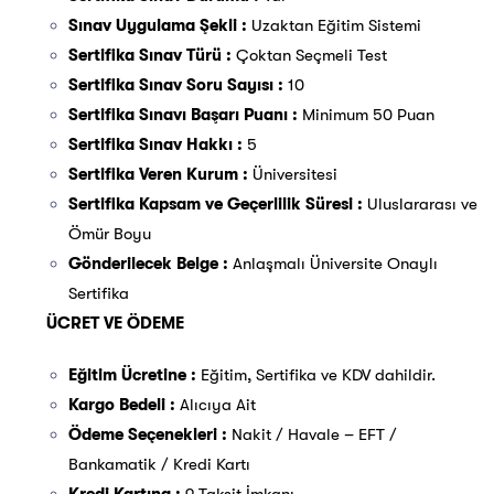
Sınav Uygulama Şekli :
Uzaktan Eğitim Sistemi
Sertifika Sınav Türü :
Çoktan Seçmeli Test
Sertifika Sınav Soru Sayısı :
10
Sertifika Sınavı Başarı Puanı :
Minimum 50 Puan
Sertifika Sınav Hakkı :
5
Sertifika Veren Kurum :
Üniversitesi
Sertifika Kapsam ve Geçerlilik Süresi :
Uluslararası ve
Ömür Boyu
Gönderilecek Belge :
Anlaşmalı Üniversite Onaylı
Sertifika
ÜCRET VE ÖDEME
Eğitim Ücretine :
Eğitim, Sertifika ve KDV dahildir.
Kargo Bedeli :
Alıcıya Ait
Ödeme Seçenekleri :
Nakit / Havale – EFT /
Bankamatik / Kredi Kartı