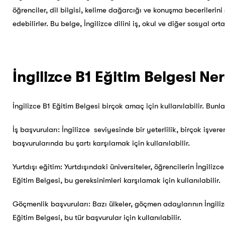
öğrenciler, dil bilgisi, kelime dağarcığı ve konuşma becerilerini g
edebilirler. Bu belge, İngilizce dilini iş, okul ve diğer sosyal 
İngilizce B1 Eğitim Belgesi Ner
İngilizce B1 Eğitim Belgesi birçok amaç için kullanılabilir. Bunla
İş başvuruları: İngilizce seviyesinde bir yeterlilik, birçok işvere
başvurularında bu şartı karşılamak için kullanılabilir.
Yurtdışı eğitim: Yurtdışındaki üniversiteler, öğrencilerin İngilizce
Eğitim Belgesi, bu gereksinimleri karşılamak için kullanılabilir.
Göçmenlik başvuruları: Bazı ülkeler, göçmen adaylarının İngilizce 
Eğitim Belgesi, bu tür başvurular için kullanılabilir.