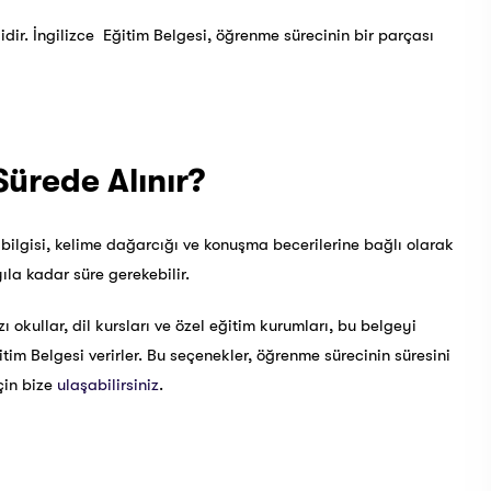
lidir. İngilizce Eğitim Belgesi, öğrenme sürecinin bir parçası
Sürede Alınır?
l bilgisi, kelime dağarcığı ve konuşma becerilerine bağlı olarak
ıla kadar süre gerekebilir.
ı okullar, dil kursları ve özel eğitim kurumları, bu belgeyi
ğitim Belgesi verirler. Bu seçenekler, öğrenme sürecinin süresini
çin bize
ulaşabilirsiniz
.