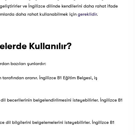
eliştirirler ve İngilizce dilinde kendilerini daha rahat ifade
ortamlarda daha rahat kullanabilmek için
gereklidir
.
elerde Kullanılır?
rdan bazıları şunlardır:
n tarafından aranır. İngilizce B1 Eğitim Belgesi, iş
 dil becerilerinin belgelendirilmesini isteyebilirler. İngilizce B1
dil bilgilerini belgelemelerini isteyebilirler. İngilizce B1