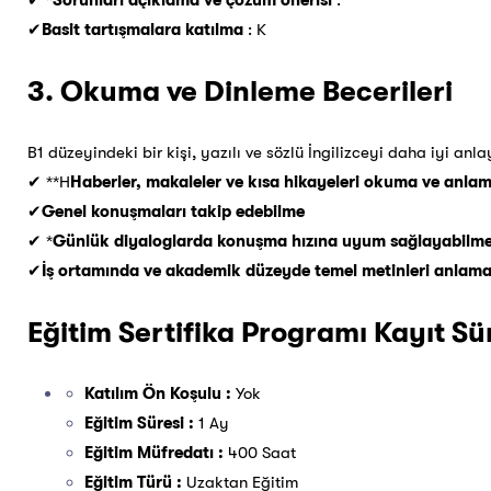
✔ *
Sorunları açıklama ve çözüm önerisi
:
✔
Basit tartışmalara katılma
: K
3. Okuma ve Dinleme Becerileri
B1 düzeyindeki bir kişi, yazılı ve sözlü İngilizceyi daha iyi anlay
✔ **H
Haberler, makaleler ve kısa hikayeleri okuma ve anla
✔
Genel konuşmaları takip edebilme
✔ *
Günlük diyaloglarda konuşma hızına uyum sağlayabilm
✔
İş ortamında ve akademik düzeyde temel metinleri anlama
Eğitim Sertifika Programı Kayıt S
Katılım Ön Koşulu :
Yok
Eğitim Süresi :
1 Ay
Eğitim Müfredatı :
400 Saat
Eğitim Türü :
Uzaktan Eğitim