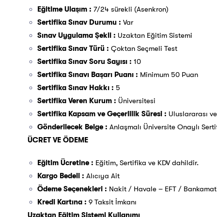
Eğitime Ulaşım :
7/24 sürekli (Asenkron)
Sertifika Sınav Durumu :
Var
Sınav Uygulama Şekli :
Uzaktan Eğitim Sistemi
Sertifika Sınav Türü :
Çoktan Seçmeli Test
Sertifika Sınav Soru Sayısı :
10
Sertifika Sınavı Başarı Puanı :
Minimum 50 Puan
Sertifika Sınav Hakkı :
5
Sertifika Veren Kurum :
Üniversitesi
Sertifika Kapsam ve Geçerlilik Süresi :
Uluslararası v
Gönderilecek Belge :
Anlaşmalı Üniversite Onaylı Serti
ÜCRET VE ÖDEME
Eğitim Ücretine :
Eğitim, Sertifika ve KDV dahildir.
Kargo Bedeli :
Alıcıya Ait
Ödeme Seçenekleri :
Nakit / Havale – EFT / Bankamatik
Kredi Kartına :
9 Taksit İmkanı
Uzaktan Eğitim Sistemi Kullanımı