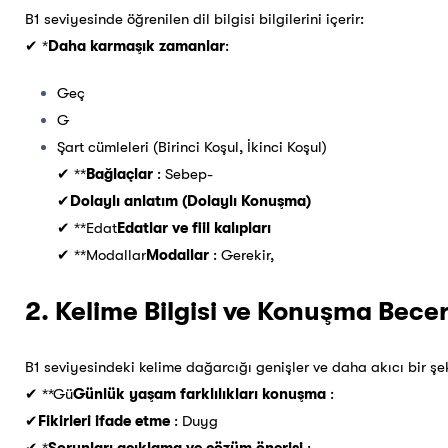
B1 seviyesinde öğrenilen dil bilgisi bilgilerini içerir:
✔ *
Daha karmaşık zamanlar
:
Geç
G
Şart cümleleri (Birinci Koşul, İkinci Koşul)
✔ **
Bağlaçlar
: Sebep-
✔
Dolaylı anlatım (Dolaylı Konuşma)
✔ **Edat
Edatlar ve fiil kalıpları
✔ **Modallar
Modallar
: Gerekir,
2. Kelime Bilgisi ve Konuşma Becer
B1 seviyesindeki kelime dağarcığı genişler ve daha akıcı bir şe
✔ **Gü
Günlük yaşam farklılıkları konuşma
:
✔
Fikirleri ifade etme
: Duyg