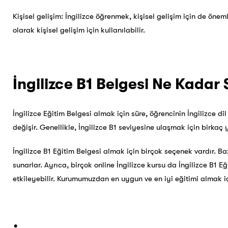
Kişisel gelişim: İngilizce öğrenmek, kişisel gelişim için de önem
olarak kişisel gelişim için kullanılabilir.
İngilizce B1 Belgesi Ne Kadar 
İngilizce Eğitim Belgesi almak için süre, öğrencinin İngilizce di
değişir. Genellikle, İngilizce B1 seviyesine ulaşmak için birkaç y
İngilizce B1 Eğitim Belgesi almak için birçok seçenek vardır. Baz
sunarlar. Ayrıca, birçok online İngilizce kursu da İngilizce B1 E
etkileyebilir. Kurumumuzdan en uygun ve en iyi eğitimi almak i