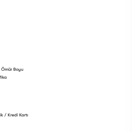
e Ömür Boyu
fika
 / Kredi Kartı