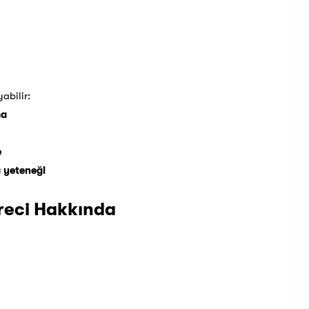
abilir:
ma
e
 yeteneği
üreci Hakkında