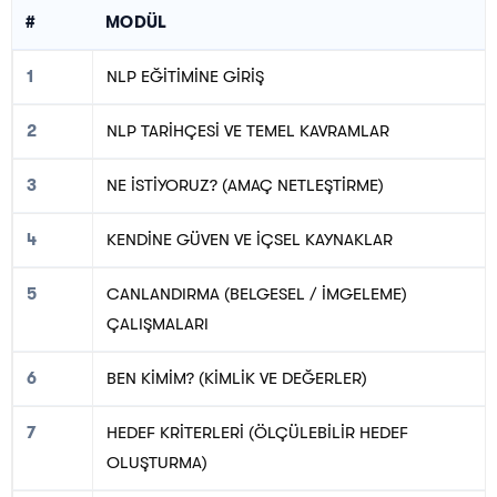
#
MODÜL
1
NLP EĞİTİMİNE GİRİŞ
2
NLP TARİHÇESİ VE TEMEL KAVRAMLAR
3
NE İSTİYORUZ? (AMAÇ NETLEŞTİRME)
4
KENDİNE GÜVEN VE İÇSEL KAYNAKLAR
5
CANLANDIRMA (BELGESEL / İMGELEME)
ÇALIŞMALARI
6
BEN KİMİM? (KİMLİK VE DEĞERLER)
7
HEDEF KRİTERLERİ (ÖLÇÜLEBİLİR HEDEF
OLUŞTURMA)