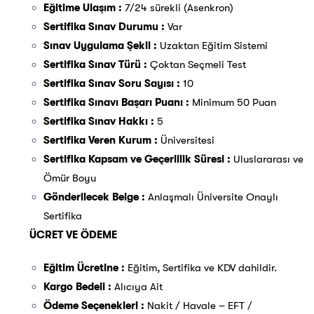
Eğitime Ulaşım :
7/24 sürekli (Asenkron)
Sertifika Sınav Durumu :
Var
Sınav Uygulama Şekli :
Uzaktan Eğitim Sistemi
Sertifika Sınav Türü :
Çoktan Seçmeli Test
Sertifika Sınav Soru Sayısı :
10
Sertifika Sınavı Başarı Puanı :
Minimum 50 Puan
Sertifika Sınav Hakkı :
5
Sertifika Veren Kurum :
Üniversitesi
Sertifika Kapsam ve Geçerlilik Süresi :
Uluslararası ve
Ömür Boyu
Gönderilecek Belge :
Anlaşmalı Üniversite Onaylı
Sertifika
ÜCRET VE ÖDEME
Eğitim Ücretine :
Eğitim, Sertifika ve KDV dahildir.
Kargo Bedeli :
Alıcıya Ait
Ödeme Seçenekleri :
Nakit / Havale – EFT /