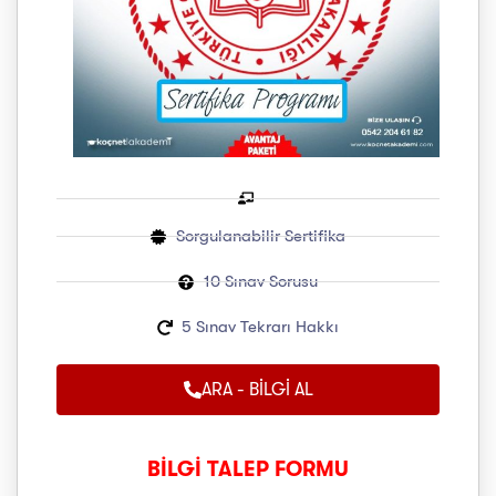
Sorgulanabilir Sertifika
10 Sınav Sorusu
5 Sınav Tekrarı Hakkı
ARA - BİLGİ AL
BİLGİ TALEP FORMU