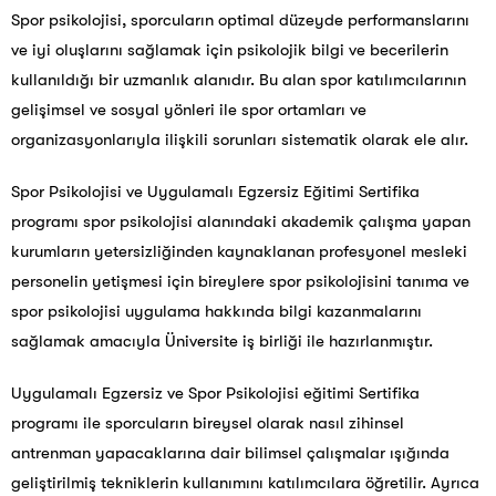
Spor psikolojisi, sporcuların optimal düzeyde performanslarını
ve iyi oluşlarını sağlamak için psikolojik bilgi ve becerilerin
kullanıldığı bir uzmanlık alanıdır. Bu alan spor katılımcılarının
gelişimsel ve sosyal yönleri ile spor ortamları ve
organizasyonlarıyla ilişkili sorunları
sistematik
olarak ele alır.
Spor Psikolojisi ve Uygulamalı Egzersiz Eğitimi Sertifika
programı spor psikolojisi alanındaki akademik çalışma yapan
kurumların yetersizliğinden kaynaklanan profesyonel mesleki
personelin yetişmesi için bireylere spor psikolojisini tanıma ve
spor psikolojisi uygulama hakkında bilgi kazanmalarını
sağlamak amacıyla Üniversite iş birliği ile hazırlanmıştır.
Uygulamalı Egzersiz ve Spor Psikolojisi eğitimi Sertifika
programı ile sporcuların bireysel olarak nasıl zihinsel
antrenman yapacaklarına dair bilimsel çalışmalar ışığında
geliştirilmiş tekniklerin kullanımını katılımcılara öğretilir. Ayrıca