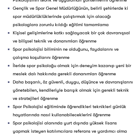
Psikolojisinin teorik ve uygulamalı yöntemlerini öğrenme
Gençlik ve Spor Genel Müdürlüğünün, belirli şehirlerde ki
spor müdürlüklüklerinde çalıştırmak için alacağı
psikologlara zorunlu kıldığı eğitimi tamamlama
Kişisel gelişimlerine katkı sağlayacak bir çok davranışsal
ve bilişsel teknik ve donanımları öğrenme
Spor psikolojisi biliminin ne olduğunu, faydalarını ve
çalışma koşullarını öğrenme
İleride spor psikoloğu olmak için deneyim kazanıp yeni bir
meslek dalı hakkında gerekli donanımları öğrenme
Daha başarılı, öz güvenli, duygu, düşünce ve davranışlarını
yönetebilen, kendileriyle barışık olmak için gerekli teknik
ve stratejileri öğrenme
Spor Psikolojisi eğitiminde öğrendikleri teknikleri günlük
hayatlarında nasıl kullanabileceklerini öğrenme
Spor psikolojisi alanında yurt dışında yüksek lisans
yapmak isteyen katılımcılara referans ve yardımcı olma