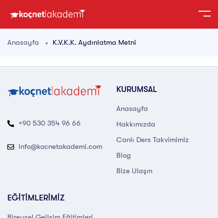
Anasayfa
K.V.K.K. Aydınlatma Metni
KURUMSAL
Anasayfa
+90 530 354 96 66
Hakkımızda
Canlı Ders Takvimimiz
info@kocnetakademi.com
Blog
Bize Ulaşın
EĞİTİMLERİMİZ
Bireysel Gelişim Eğitimleri