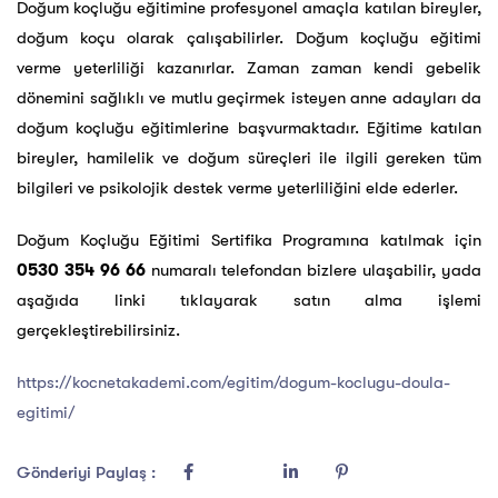
Doğum koçluğu eğitimine profesyonel amaçla katılan bireyler,
doğum koçu olarak çalışabilirler. Doğum koçluğu eğitimi
verme yeterliliği kazanırlar. Zaman zaman kendi gebelik
dönemini sağlıklı ve mutlu geçirmek isteyen anne adayları da
doğum koçluğu eğitimlerine başvurmaktadır. Eğitime katılan
bireyler, hamilelik ve doğum süreçleri ile ilgili gereken tüm
bilgileri ve psikolojik destek verme yeterliliğini elde ederler.
Doğum Koçluğu Eğitimi Sertifika Programına katılmak için
0530 354 96 66
numaralı telefondan bizlere ulaşabilir, yada
aşağıda linki tıklayarak satın alma işlemi
gerçekleştirebilirsiniz.
https://kocnetakademi.com/egitim/dogum-koclugu-doula-
egitimi/
Gönderiyi Paylaş :