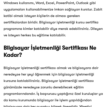
Windows kullanımı, Word, Excel, PowerPoint, Outlook gibi
uygulamaları kullanabilmenize imkan sağlayan kurstur. Zabit
katibi olmak isteyen kişilerin de alması gereken
sertifikalardan biridir. Bilgisayar işletmenliği kursu sertifika
programına kimler katılabilir diye merak edebilirsiniz. Dileyen
ve isteyen herkes bu eğitime katılabilir.
Bilgisayar İşletmenliği Sertifikası Ne
Kadar?
Bilgisayar işletmenliği
sertifikası almak ve bilgisayara dair
neredeyse her şeyi öğrenmek için bilgisayar işletmenliği
kursuna katılabilirsiniz. Bilgisayar işletmenliği sertifikası
günümüzde neredeyse zorunlu denebilecek eğitim
programlarındandır. İş başvurusu yaptığınız özel kuruluşlar ya
da kamu kurumunda bilgisayar ile işlem yapıldığından
bilgisayara dair her ayrıntıyı bilmek önemlidir. Yönetici