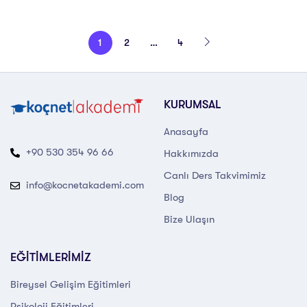
1
2
…
4
KURUMSAL
Anasayfa
+90 530 354 96 66
Hakkımızda
Canlı Ders Takvimimiz
info@kocnetakademi.com
Blog
Bize Ulaşın
EĞİTİMLERİMİZ
Bireysel Gelişim Eğitimleri
Psikoloji Eğitimleri