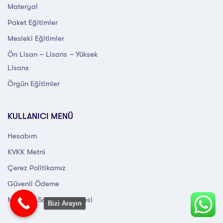
Materyal
Paket Eğitimler
Mesleki Eğitimler
Ön Lisan – Lisans – Yüksek
Lisans
Örgün Eğitimler
KULLANICI MENÜ
Hesabım
KVKK Metni
Çerez Politikamız
Güvenli Ödeme
Mesafeli Satış Sözleşmesi
Bizi Arayın