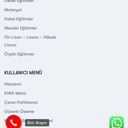
Genel Eğitimler
Materyal
Paket Eğitimler
Mesleki Eğitimler
Ön Lisan – Lisans – Yüksek
Lisans
Örgün Eğitimler
KULLANICI MENÜ
Hesabım
KVKK Metni
Çerez Politikamız
Güvenli Ödeme
Mesafeli Satış Sözleşmesi
Bizi Arayın