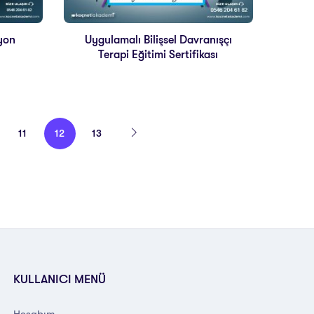
yon
Uygulamalı Bilişsel Davranışçı
Terapi Eğitimi Sertifikası
11
12
13
KULLANICI MENÜ
Hesabım