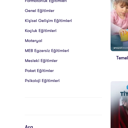
Formatörlük Eğitimleri
Genel Eğitimler
Kişisel Gelişim Eğitimleri
Koçluk Eğitimleri
Materyal
MEB Egzersiz Eğitimleri
Temel
Mesleki Eğitimler
Paket Eğitimler
Psikoloji Eğitimleri
Ara