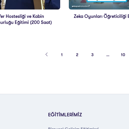
Yer Hostesliği ve Kabin
Zeka Oyunları Öğreticiliği 
rluğu Eğitimi (200 Saat)
1
2
3
…
10
EĞİTİMLERİMİZ
Bireysel Gelişim Eğitimleri