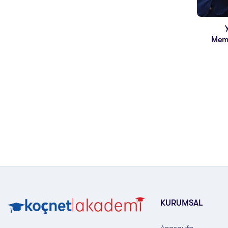
Memu
KURUMSAL
Anasayfa