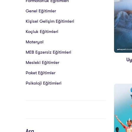
Formatörlük Eğitimleri
Genel Eğitimler
Kişisel Gelişim Eğitimleri
Koçluk Eğitimleri
Materyal
MEB Egzersiz Eğitimleri
Uy
Mesleki Eğitimler
Paket Eğitimler
Psikoloji Eğitimleri
Ara