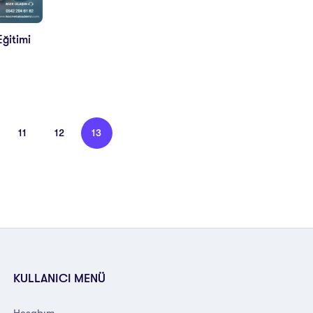
Eğitimi
11
12
13
KULLANICI MENÜ
Hesabım