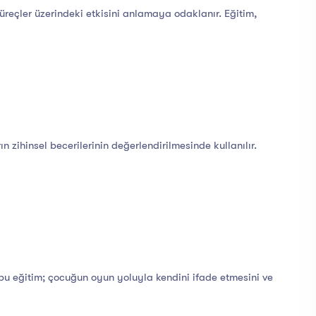
reçler üzerindeki etkisini anlamaya odaklanır. Eğitim,
n zihinsel becerilerinin değerlendirilmesinde kullanılır.
n bu eğitim; çocuğun oyun yoluyla kendini ifade etmesini ve