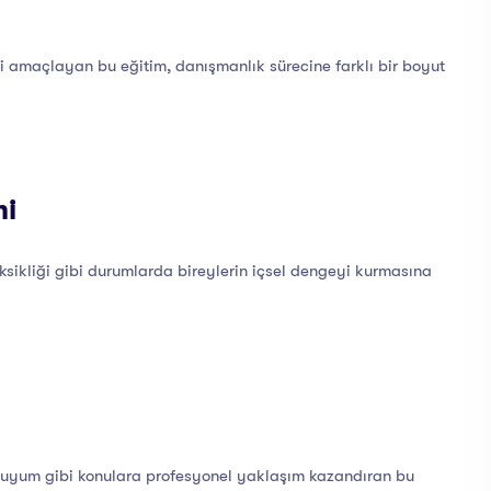
i amaçlayan bu eğitim, danışmanlık sürecine farklı bir boyut
mi
 eksikliği gibi durumlarda bireylerin içsel dengeyi kurmasına
nsel uyum gibi konulara profesyonel yaklaşım kazandıran bu