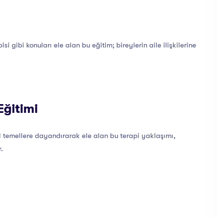
si gibi konuları ele alan bu eğitim; bireylerin aile ilişkilerine
Eğitimi
l temellere dayandırarak ele alan bu terapi yaklaşımı,
.