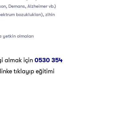
son, Demans, Alzheimer vb.)
ektrum bozuklukları), zihin
a yetkin olmaları
gi almak için
0530 354
inke tıklayıp eğitimi