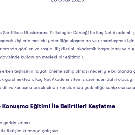
ertifikası Uluslararası Psikologlar Derneği ile Koç Net Akademi iş 
ışacak kişilerin mesleki yeterliliğe ulaşmaları ve uzmanlaşmalı için
r oranda görülen ve sosyal ilişkilerini, akademik başarılarını ve duy
davisinde kullanılan mesleki bir eğitimdir.
n erken teşhisinin hayati öneme sahip olması nedeniyle bu alanda ç
arak görülmektedir. Koç Net Akademi sitemiz üzerinden dahil olacağ
le dil ve konuşma bozuklukları konularında yetkinliğe sahip olursunu
Konuşma Eğitimi İle Belirtileri Keşfetme
de geride kalma
erle iletişim kurmaya çalışma