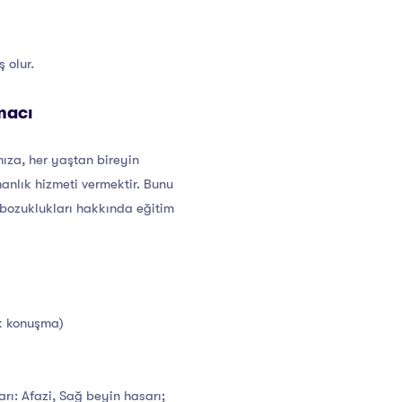
 olur.
macı
mıza, her yaştan bireyin
anlık hizmeti vermektir. Bunu
 bozuklukları hakkında eğitim
uk konuşma)
rı: Afazi, Sağ beyin hasarı;