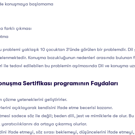
halde konuşmaya başlamama
a farklı çıkması
yutma
oblemi yaklaşık 10 çocuktan 3’ünde görülen bir problemdir. Dil gel
incelenmektedir. Konuşma bozukluğunun nedenleri arasında bulunan fak
eri ile tedavi edilebilen bu problemin aşılmasında Dil ve konuşma u
onuşma Sertifikası programının Faydaları
 çözme yeteneklerini geliştirirler.
rlerini açıklayarak kendisini ifade etme becerisi kazanır.
mesi sadece söz ile değil; beden dili, jest ve mimiklerle de olur. B
 yaratıcılıklarını da ortaya çıkarmış olurlar.
dini ifade etmeyi, söz sırası beklemeyi, düşüncelerini ifade etmeyi