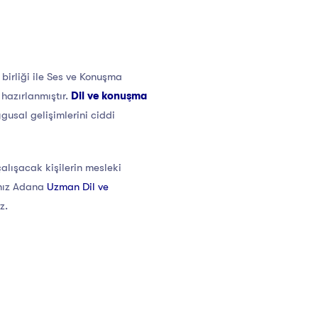
birliği ile Ses ve Konuşma
 hazırlanmıştır.
Dil ve konuşma
gusal gelişimlerini ciddi
alışacak kişilerin mesleki
ınız Adana
Uzman Dil ve
z.