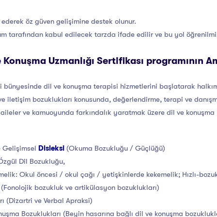
 ederek öz güven gelişimine destek olunur.
m tarafından kabul edilecek tarzda ifade edilir ve bu yol öğrenilmiş
e Konuşma Uzmanlığı Sertifikası programının A
i bünyesinde dil ve konuşma terapisi hizmetlerini başlatarak halkı
ve iletişim bozuklukları konusunda, değerlendirme, terapi ve danışm
rı, aileler ve kamuoyunda farkındalık yaratmak üzere dil ve konuşma
 Gelişimsel
Disleksi
(Okuma Bozukluğu / Güçlüğü)
zgül Dil Bozukluğu,
emelik: Okul öncesi / okul çağı / yetişkinlerde kekemelik; Hızlı-boz
(Fonolojik bozukluk ve artikülasyon bozuklukları)
 (Dizartri ve Verbal Apraksi)
onuşma Bozuklukları (Beyin hasarına bağlı dil ve konuşma bozuklukla