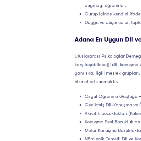
duymayı öğrenirler.
Gurup içinde kendini ifade
Duygu ve düşünceler, toplu
Adana En Uygun Dil v
Uluslararası Psikologlar Derneğ
karşılaşabileceği dil, konuşma 
yanı sıra, ilgili meslek grupla
hizmetleri sunmaktır.
Özgül Öğrenme Güçlüğü –
Gecikmiş Dil-Konuşma ve Ö
Akıcılık bozuklukları (Kek
Konuşma Sesi Bozuklukları 
Motor Konuşma Bozuklukları
Nörojenik Temelli Dil ve K