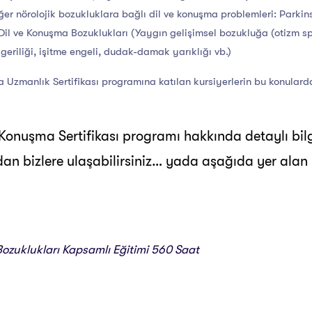
ğer nörolojik bozukluklara bağlı dil ve konuşma problemleri: Parkin
Dil ve Konuşma Bozuklukları (Yaygın gelişimsel bozukluğa (otizm sp
geriliği, işitme engeli, dudak-damak yarıklığı vb.)
Uzmanlık Sertifikası programına katılan kursiyerlerin bu konulard
Konuşma Sertifikası programı hakkında detaylı bil
an bizlere ulaşabilirsiniz… yada aşağıda yer alan l
ozuklukları Kapsamlı Eğitimi 560 Saat