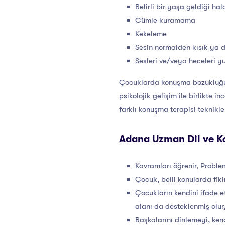
Belirli bir yaşa geldiği 
Cümle kuramama
Kekeleme
Sesin normalden kısık ya d
Sesleri ve/veya heceleri 
Çocuklarda konuşma bozukluğu pr
psikolojik gelişim ile birlikte 
farklı konuşma terapisi teknikl
Adana Uzman Dil ve K
Kavramları öğrenir, Problem
Çocuk, belli konularda fiki
Çocukların kendini ifade et
alanı da desteklenmiş olur,
Başkalarını dinlemeyi, ken