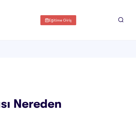
Eğitime Giriş
ası Nereden