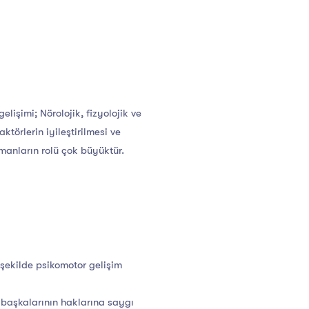
işimi; Nörolojik, fizyolojik ve
törlerin iyileştirilmesi ve
zmanların rolü çok büyüktür.
u şekilde psikomotor gelişim
, başkalarının haklarına saygı