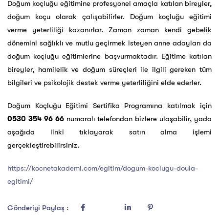
Doğum koçluğu eğitimine profesyonel amaçla katılan bireyler,
doğum koçu olarak çalışabilirler. Doğum koçluğu eğitimi
verme yeterliliği kazanırlar. Zaman zaman kendi gebelik
dönemini sağlıklı ve mutlu geçirmek isteyen anne adayları da
doğum koçluğu eğitimlerine başvurmaktadır. Eğitime katılan
bireyler, hamilelik ve doğum süreçleri ile ilgili gereken tüm
bilgileri ve psikolojik destek verme yeterliliğini elde ederler.
Doğum Koçluğu Eğitimi Sertifika Programına katılmak için
0530 354 96 66
numaralı telefondan bizlere ulaşabilir, yada
aşağıda linki tıklayarak satın alma işlemi
gerçekleştirebilirsiniz.
https://kocnetakademi.com/egitim/dogum-koclugu-doula-
egitimi/
Gönderiyi Paylaş :