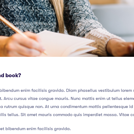
nd book?
bibendum enim facilisis gravida. Diam phasellus vestibulum lorem se
. Arcu cursus vitae congue mauris. Nunc mattis enim ut tellus eleme
da rutrum quisque non. At urna condimentum mattis pellentesque id n
allis tellus. Sit amet mauris commodo quis imperdiet massa. Vitae c
et bibendum enim facilisis gravida.