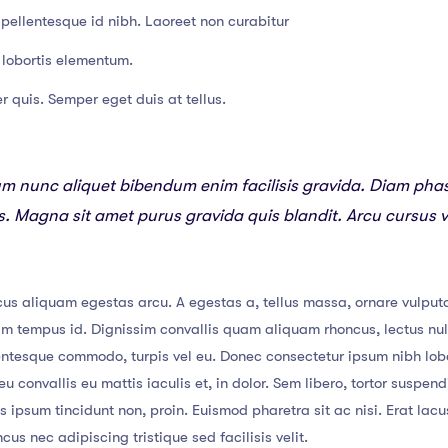
pellentesque id nibh. Laoreet non curabitur
lobortis elementum.
r quis. Semper eget duis at tellus.
um nunc aliquet bibendum enim facilisis gravida. Diam pha
ies. Magna sit amet purus gravida quis blandit. Arcu cursus 
us aliquam egestas arcu. A egestas a, tellus massa, ornare vulputa
lam tempus id. Dignissim convallis quam aliquam rhoncus, lectus nu
lentesque commodo, turpis vel eu. Donec consectetur ipsum nibh lob
u convallis eu mattis iaculis et, in dolor. Sem libero, tortor suspe
tis ipsum tincidunt non, proin. Euismod pharetra sit ac nisi. Erat la
s nec adipiscing tristique sed facilisis velit.