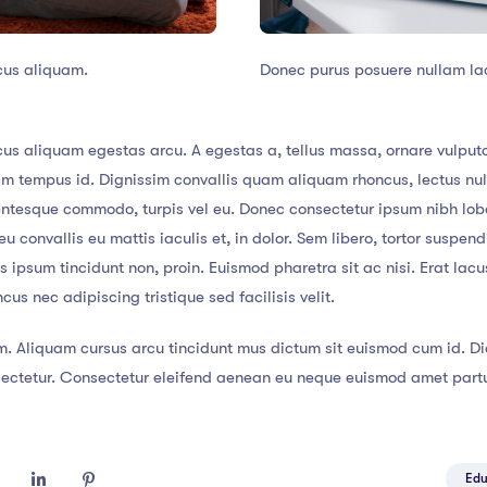
cus aliquam.
Donec purus posuere nullam la
us aliquam egestas arcu. A egestas a, tellus massa, ornare vulputa
lam tempus id. Dignissim convallis quam aliquam rhoncus, lectus nu
lentesque commodo, turpis vel eu. Donec consectetur ipsum nibh lob
u convallis eu mattis iaculis et, in dolor. Sem libero, tortor suspe
tis ipsum tincidunt non, proin. Euismod pharetra sit ac nisi. Erat la
s nec adipiscing tristique sed facilisis velit.
m. Aliquam cursus arcu tincidunt mus dictum sit euismod cum id. Dic
tetur. Consectetur eleifend aenean eu neque euismod amet parturi
Edu