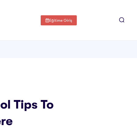
Eğitime Giriş
l Tips To
ere