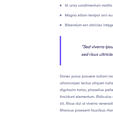
At urna condimentum mattis 
Magna etiam tempor orci eu 
Bibendum est ultricies intege
“Sed viverra ips
sed risus ultric
Donec purus posuere nullam lac
ullamcorper lectus aliquet nul
dignissim tortor, phasellus pel
tincidunt elementum. Ridiculus e
sit. Risus dui ut viverra venena
Rhoncus praesent faucibus rhoncu