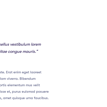
sellus vestibulum lorem
vitae congue mauris.“
te. Erat enim eget laoreet
llam viverra. Bibendum
ortis elementum mus velit
ndisse et, purus euismod posuere
cus, amet quisque urna faucibus.