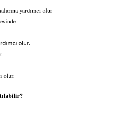
malarına yardımcı olur
vesinde
rdımcı olur.
r.
ı olur.
ılabilir?