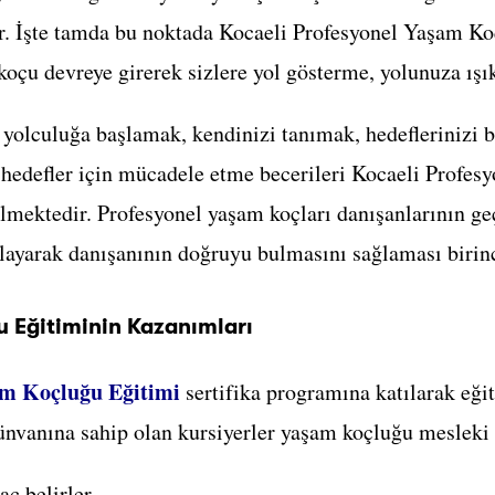
r. İşte tamda bu noktada Kocaeli Profesyonel Yaşam Koç
oçu devreye girerek sizlere yol gösterme, yolunuza ışık
 yolculuğa başlamak, kendinizi tanımak, hedeflerinizi 
 hedefler için mücadele etme becerileri Kocaeli Profe
lmektedir. Profesyonel yaşam koçları danışanlarının g
layarak danışanının doğruyu bulmasını sağlaması birinc
u Eğitiminin Kazanımları
m Koçluğu Eğitimi
sertifika programına katılarak eğit
nvanına sahip olan kursiyerler yaşam koçluğu mesleki 
aç belirler