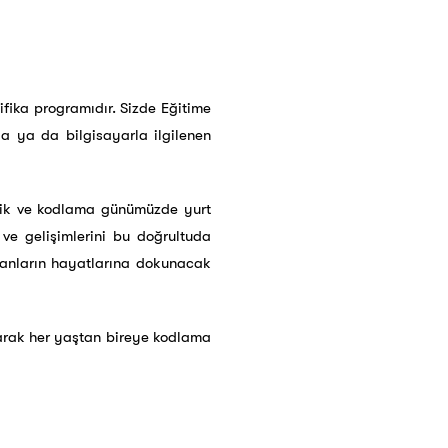
tifika programıdır. Sizde Eğitime
a ya da bilgisayarla ilgilenen
otik ve kodlama günümüzde yurt
ve gelişimlerini bu doğrultuda
nsanların hayatlarına dokunacak
arak her yaştan bireye kodlama