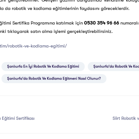
anı geliştirebilirler. Gelişen yazılım dünyasında kendisine kola
da da robotik ve kodlama eğitimlerinin faydasını göreceklerdir.
ğitimi
Sertifika Programına katılmak için
0530 354 96 66
numaralı 
nki tıklayarak satın alma işlemi gerçekleştirebilirsiniz.
tim/robotik-ve-kodlama-egitimi/
Şanlıurfa En İyi Robotik Ve Kodlama Eğitimi
Şanlıurfa'da Robotik Ve Ko
Şanlıurfa'da Robotik Ve Kodlama Eğitmeni Nasıl Olunur?
ğitimi Sertifikası
Siirt Robotik 