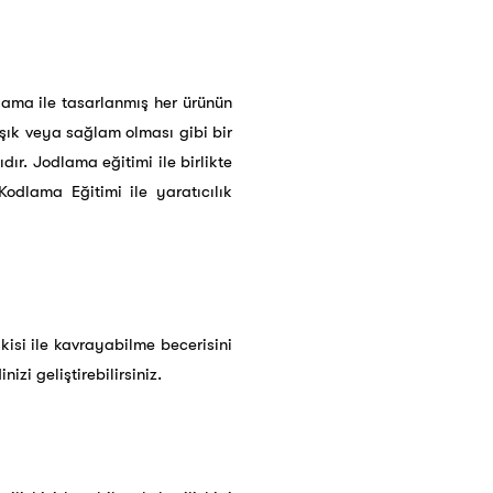
ama ile tasarlanmış her ürünün
, şık veya sağlam olması gibi bir
ır. Jodlama eğitimi ile birlikte
 Kodlama Eğitimi ile yaratıcılık
isi ile kavrayabilme becerisini
zi geliştirebilirsiniz.