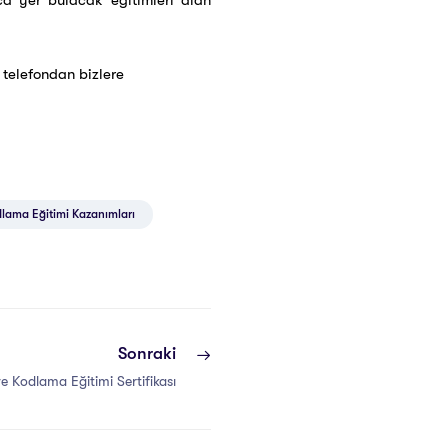
yca yer bulacak eğitimleri alan
telefondan bizlere
dlama Eğitimi Kazanımları
Sonraki
ve Kodlama Eğitimi Sertifikası