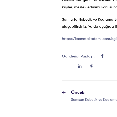
kendilerine yeni bir meslek al
kişiler, meslek edinimi konusun
Şanlıurfa Robotik ve Kodlama E
ulaşabilirsiniz. Ya da aşağıda li
https://kocnetakademi.com/egi
Gönderiyi Paylaş :
Önceki
Samsun Robotik ve Kodlama E