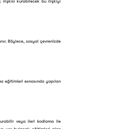
işkisi kurabilecek bu ilişkiyi
anır. Böylece, sosyal çevrenizde
ama eğitimleri esnasında yapılan
urabilir veya ileri kodlama ile