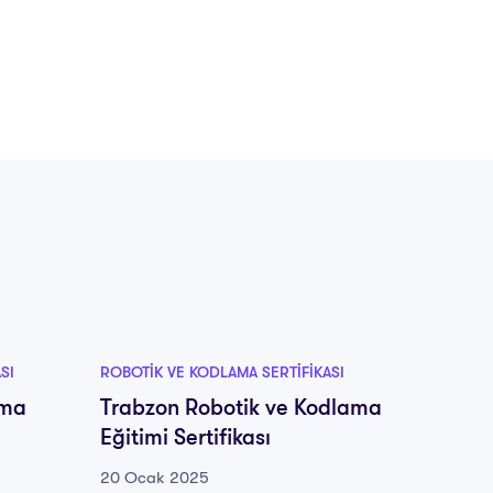
SI
ROBOTIK VE KODLAMA SERTIFIKASI
ROBOTIK
ama
Trabzon Robotik ve Kodlama
Tuncel
Eğitimi Sertifikası
Eğitim
20 Ocak 2025
20 Oca