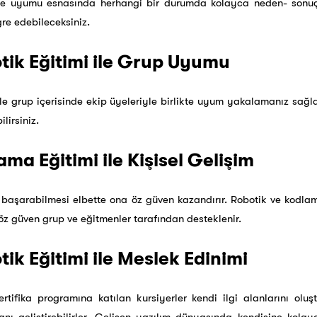
ne uyumu esnasında herhangi bir durumda kolayca neden- sonuç il
re edebileceksiniz.
otik Eğitimi ile Grup Uyumu
le grup içerisinde ekip üyeleriyle birlikte uyum yakalamanız sağl
lirsiniz.
ama Eğitimi ile Kişisel Gelişim
ri başarabilmesi elbette ona öz güven kazandırır. Robotik ve kodl
öz güven grup ve eğitmenler tarafından desteklenir.
tik Eğitimi ile Meslek Edinimi
tifika programına katılan kursiyerler kendi ilgi alanlarını oluşt