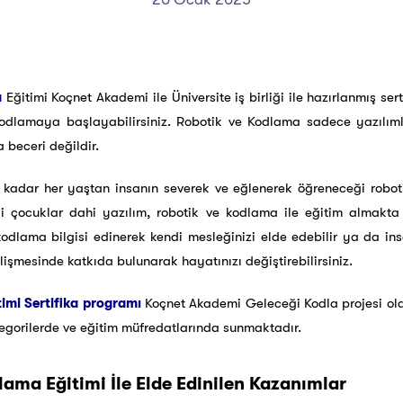
a
Eğitimi Koçnet Akademi ile Üniversite iş birliği ile hazırlanmış ser
 kodlamaya başlayabilirsiniz. Robotik ve Kodlama sadece yazılıml
a beceri değildir.
 kadar her yaştan insanın severek ve eğlenerek öğreneceği rob
 çocuklar dahi yazılım, robotik ve kodlama ile eğitim almakta 
odlama bilgisi edinerek kendi mesleğinizi elde edebilir ya da i
elişmesinde katkıda bulunarak hayatınızı değiştirebilirsiniz.
imi Sertifika programı
Koçnet Akademi Geleceği Kodla projesi ol
ategorilerde ve eğitim müfredatlarında sunmaktadır.
lama Eğitimi İle Elde Edinilen Kazanımlar