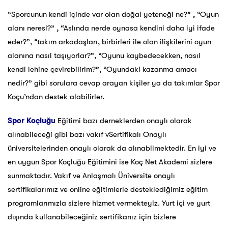
“Sporcunun kendi içinde var olan doğal yeteneği ne?” , “Oyun
alanı neresi?” , “Aslında nerde oynasa kendini daha iyi ifade
eder?”, “takım arkadaşları, birbirleri ile olan ilişkilerini oyun
alanına nasıl taşıyorlar?”, “Oyunu kaybedecekken, nasıl
kendi lehine çevirebilirim?”, “Oyundaki kazanma amacı
nedir?” gibi sorulara cevap arayan kişiler ya da takımlar Spor
Koçu’ndan destek alabilirler.
Spor Koçluğu
Eğitimi bazı derneklerden onaylı olarak
alınabileceği gibi bazı vakıf vSertifikalı Onaylı
üniversitelerinden onaylı olarak da alınabilmektedir. En iyi ve
en uygun Spor Koçluğu Eğitimini ise Koç Net Akademi sizlere
sunmaktadır. Vakıf ve Anlaşmalı Üniversite onaylı
sertifikalarımız ve online eğitimlerle desteklediğimiz eğitim
programlarımızla sizlere hizmet vermekteyiz. Yurt içi ve yurt
dışında kullanabileceğiniz sertifikanız için bizlere