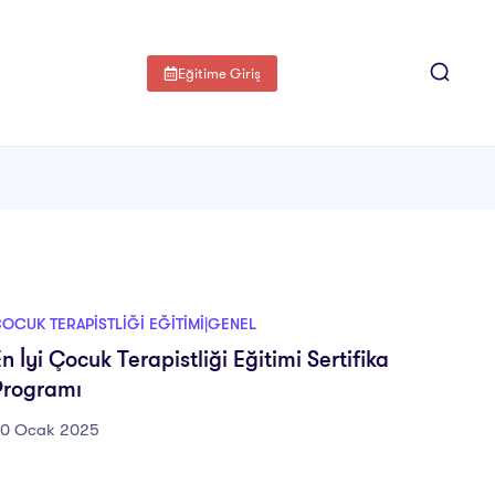
Eğitime Giriş
OCUK TERAPISTLIĞI EĞITIMI|GENEL
n İyi Çocuk Terapistliği Eğitimi Sertifika
Programı
0 Ocak 2025