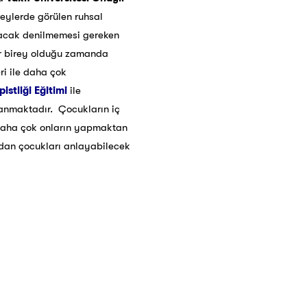
eylerde görülen ruhsal
olacak denilmemesi gereken
ar birey olduğu zamanda
ri ile daha çok
istliği Eğitimi
ile
lanmaktadır. Çocukların iç
 daha çok onların yapmaktan
dan çocukları anlayabilecek