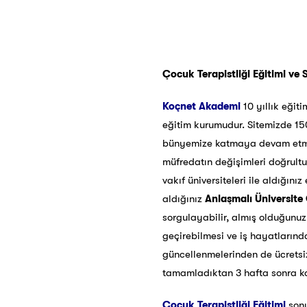
Çocuk Terapistliği Eğitimi ve S
Koçnet Akademi
10 yıllık eğit
eğitim kurumudur. Sitemizde 150
bünyemize katmaya devam etmekte
müfredatın değişimleri doğrult
vakıf üniversiteleri ile aldığını
aldığınız
Anlaşmalı Üniversite 
sorgulayabilir, almış olduğunuz 
geçirebilmesi ve iş hayatlarınd
güncellenmelerinden de ücretsiz 
tamamladıktan 3 hafta sonra kar
Çocuk Terapistliği Eğitimi
son