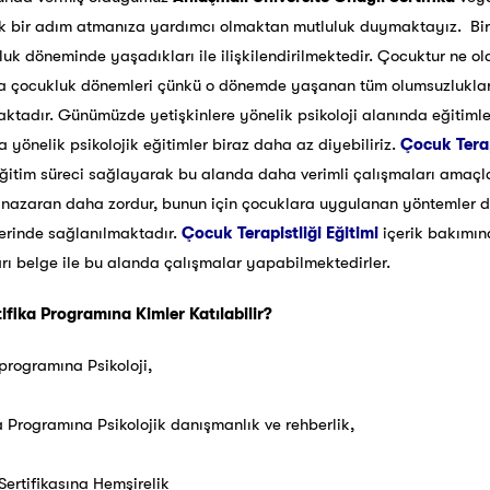
ük bir adım atmanıza yardımcı olmaktan mutluluk duymaktayız. Bir
luk döneminde yaşadıkları ile ilişkilendirilmektedir. Çocuktur ne 
ında çocukluk dönemleri çünkü o dönemde yaşanan tüm olumsuzlukl
aktadır. Günümüzde yetişkinlere yönelik psikoloji alanında eğitimle
 yönelik psikolojik eğitimler biraz daha az diyebiliriz.
Çocuk Terap
 eğitim süreci sağlayarak bu alanda daha verimli çalışmaları amaç
e nazaran daha zordur, bunun için çocuklara uygulanan yöntemler
erinde sağlanılmaktadır.
Çocuk Terapistliği Eğitimi
içerik bakımın
arı belge ile bu alanda çalışmalar yapabilmektedirler.
tifika Programına Kimler Katılabilir?
programına Psikoloji,
a Programına Psikolojik danışmanlık ve rehberlik,
Sertifikasına Hemşirelik