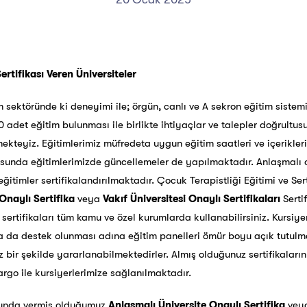
ertifikası Veren Üniversiteler
im sektöründe ki deneyimi ile; örgün, canlı ve A sekron eğitim sistemi
 adet eğitim bulunması ile birlikte ihtiyaçlar ve talepler doğrultus
yiz. Eğitimlerimiz müfredeta uygun eğitim saatleri ve içerikleri il
usunda eğitimlerimizde güncellemeler de yapılmaktadır. Anlaşmalı 
z eğitimler sertifikalandırılmaktadır. Çocuk Terapistliği Eğitimi ve Ser
Onaylı Sertifika
veya
Vakıf Üniversitesi Onaylı Sertifikaları
Serti
sertifikaları tüm kamu ve özel kurumlarda kullanabilirsiniz. Kursiyer
a da destek olunması adına eğitim panelleri ömür boyu açık tutulmak
bir şekilde yararlanabilmektedirler. Almış olduğunuz sertifikaların f
go ile kursiyerlerimize sağlanılmaktadır.
unda vermiş olduğumuz
Anlaşmalı Üniversite Onaylı Sertifika
vey