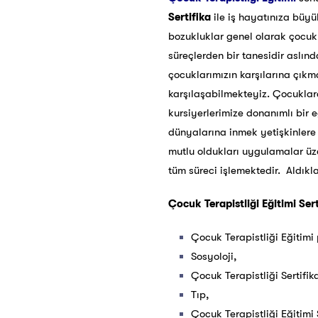
Sertifika
ile iş hayatınıza büy
bozukluklar genel olarak çocuk
süreçlerden bir tanesidir asl
çocuklarımızın karşılarına çıkm
karşılaşabilmekteyiz. Çocuklara
kursiyerlerimize donanımlı bir
dünyalarına inmek yetişkinler
mutlu oldukları uygulamalar üz
tüm süreci işlemektedir. Aldıkl
Çocuk Terapistliği Eğitimi Ser
Çocuk Terapistliği Eğitimi 
Sosyoloji,
Çocuk Terapistliği Sertifik
Tıp,
Çocuk Terapistliği Eğitimi 