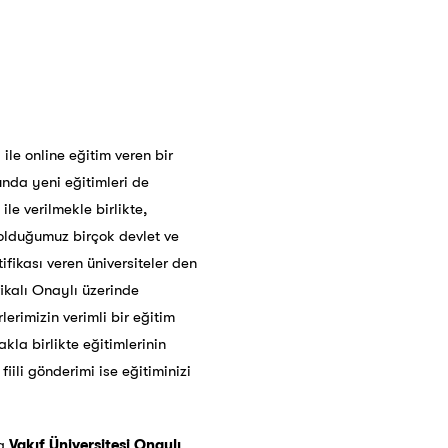
 ile online eğitim veren bir
unda yeni eğitimleri de
e verilmekle birlikte,
olduğumuz birçok devlet ve
tifikası veren üniversiteler den
fikalı Onaylı üzerinde
lerimizin verimli bir eğitim
la birlikte eğitimlerinin
iili gönderimi ise eğitiminizi
a
Vakıf Üniversitesi Onaylı