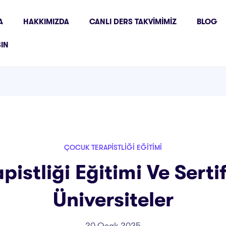
A
HAKKIMIZDA
CANLI DERS TAKVIMIMIZ
BLOG
ŞIN
ÇOCUK TERAPISTLIĞI EĞITIMI
istliği Eğitimi Ve Serti
Üniversiteler
20 Ocak 2025