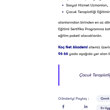
Sosyal Hizmet Uzmanları,
Çocuk Terapistliği Eğitimi
alanlarından birinden en az dör
Eğitimi Sertifika Programına kat
eğitim paketi alacaklardır.
Koç Net Akademi
sitemiz üzer
96 66
yada aşağıda yer alan lin
Çocuk Terapistliğ
Gönderiyi Paylaş :
Çocuk T
En Uygu