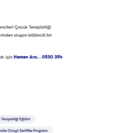
ncileri Çocuk Terapistliği
erinden oluşan bütüncül bir
ak için
Hemen Ara.
..
0530 354
Terapistliği Eğitimi
rsite Onaylı Sertifika Programı