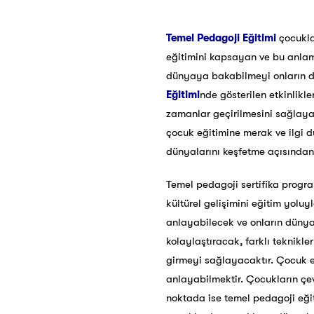
Temel Pedagoji Eğitimi
çocukla
eğitimini kapsayan ve bu anlam
dünyaya bakabilmeyi onların du
Eğitimi
nde gösterilen etkinlikl
zamanlar geçirilmesini sağlayac
çocuk eğitimine merak ve ilgi d
dünyalarını keşfetme açısından f
Temel pedagoji sertifika progra
kültürel gelişimini eğitim yolu
anlayabilecek ve onların dünya
kolaylaştıracak, farklı teknikl
girmeyi sağlayacaktır. Çocuk eğ
anlayabilmektir. Çocukların çev
noktada ise temel pedagoji eği