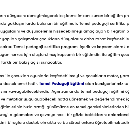
rın dünyasını deneyimleyerek keşfetme imkanı sunan bir eğitim p
da yaklaşımlarda bulunan bir eğitimdir. Temel pedagoji sertifika
ygularını ve düşüncelerini hissedebilmeyi amaçlayan bir eğitim p
er yapılan çalışmalar çocukların dünyalarını daha rahat keşfedebile
aktır. Temel pedagoji sertifika programı içerik ve kapsam olarak e
uyan herkes için oluşturulmuş kapsamlı bir eğitimdir. Bu eğitim ço
arklı bir bakış açısı sunacaktır.
mı ile çocukları oyunlarla keşfedebilmeyi ve çocukların motor, yara
yla desteklemektedir.
Temel Pedagoji Eğitimi
alan kursiyerlerimiz t
sını kavrayabileceklerdir. Aynı zamanda temel pedagoji eğitimi 
er ve metotlar uygulayabilecek hatta yönetmek ve değerlendirmek içi
itimlerinin hızla arttığı günümüzde en temel gereksinimlerinden bir
reyi algılamaları ve çevreye nasıl bir gözle baktıklarını anlamlan
timi bireylere destek olmakta ve bu süreci onlara öğretebilmektedi