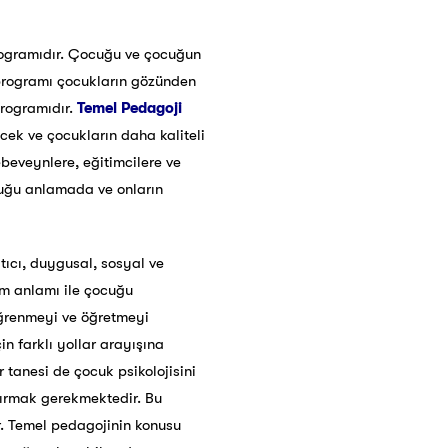
rogramıdır. Çocuğu ve çocuğun
 programı çocukların gözünden
rogramıdır.
Temel Pedagoji
cek ve çocukların daha kaliteli
beveynlere, eğitimcilere ve
cuğu anlamada ve onların
tıcı, duygusal, sosyal ve
am anlamı ile çocuğu
öğrenmeyi ve öğretmeyi
n farklı yollar arayışına
 tanesi de çocuk psikolojisini
dırmak gerekmektedir. Bu
r. Temel pedagojinin konusu