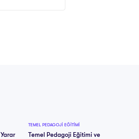
TEMEL PEDAGOJI EĞITIMI
TEMEL P
 Yarar
Temel Pedagoji Eğitimi ve
En İyi