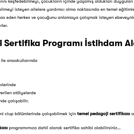
arını keşfedebilmeyi, çocukların içinde yaşamış oldukları duygular
bilmeyi isteyen ailelere yardımcı olma noktasında en temel eğitimle
mas eden herkes ve çocuğunu anlamaya çalışmak isteyen ebeveynler
rler.
 Sertifika Programı İstihdam Al
ile anaokullarında
vlerinde
erilen atölyelerde
de çalışabilir.
ni clup bölümlerinde çalışabilmek için
temel pedagoji sertifikası
a
kası
programımıza dahil olarak sertifika sahibi olabilirsiniz…