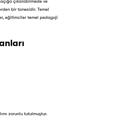
ı açığa çıkarabilmede ve
rden bir tanesidir. Temel
, eğitimciler temel pedagoji
anları
lımı zorunlu tutulmuştur.