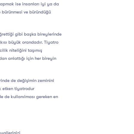
yapmak ise insanları iyi ya da
ğe bürünmesi ve büründüğü
ğrettiği gibi başka bireylerinde
tkısı büyük orandadır. Tiyatro
ilik niteliğini taşımış
an anlattığı için her bireyin
erinde de değişimin zeminini
k etken tiyatrodur
mde de kullanılması gereken en
yallerinizi