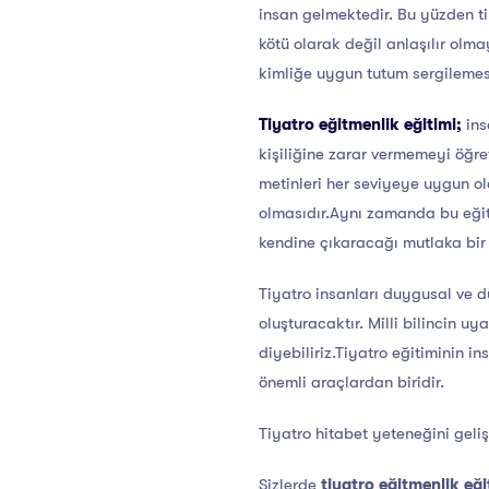
insan gelmektedir. Bu yüzden tiy
kötü olarak değil anlaşılır ol
kimliğe uygun tutum sergilemesi
Tiyatro eğitmenlik eğitimi;
ins
kişiliğine zarar vermemeyi öğre
metinleri her seviyeye uygun olar
olmasıdır.Aynı zamanda bu eğiti
kendine çıkaracağı mutlaka bir 
Tiyatro insanları duygusal ve d
oluşturacaktır. Milli bilincin 
diyebiliriz.Tiyatro eğitiminin i
önemli araçlardan biridir.
Tiyatro hitabet yeteneğini gelişti
Sizlerde
tiyatro eğitmenlik eği