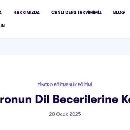
A
HAKKIMIZDA
CANLI DERS TAKVIMIMIZ
BLOG
ŞIN
TIYATRO EĞITMENLIK EĞITIMI
ronun Dil Becerilerine K
20 Ocak 2025