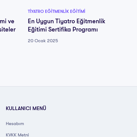
TIYATRO EĞITMENLIK EĞITIMI
TIYATRO
imi ve
En Uygun Tiyatro Eğitmenlik
En İyi
siteler
Eğitimi Sertifika Programı
Eğitim
20 Ocak 2025
20 Oca
KULLANICI MENÜ
Hesabım
KVKK Metni