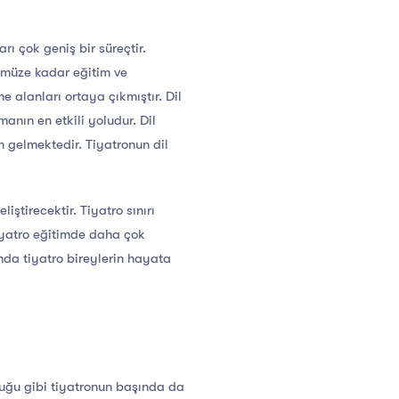
ı çok geniş bir süreçtir.
nümüze kadar eğitim ve
 alanları ortaya çıkmıştır. Dil
anın en etkili yoludur. Dil
m gelmektedir. Tiyatronun dil
liştirecektir. Tiyatro sınırı
iyatro eğitimde daha çok
da tiyatro bireylerin hayata
duğu gibi tiyatronun başında da