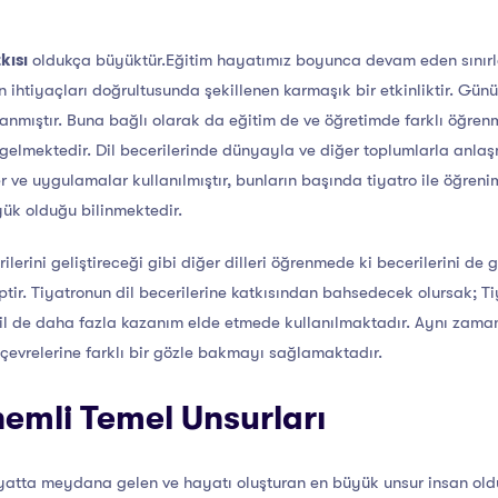
kısı
oldukça büyüktür.Eğitim hayatımız boyunca devam eden sınırlar
in ihtiyaçları doğrultusunda şekillenen karmaşık bir etkinliktir. Gü
anmıştır. Buna bağlı olarak da eğitim de ve öğretimde farklı öğrenme
gelmektedir. Dil becerilerinde dünyayla ve diğer toplumlarla anlaşm
er ve uygulamalar kullanılmıştır, bunların başında tiyatro ile öğreni
yük olduğu bilinmektedir.
ilerini geliştireceği gibi diğer dilleri öğrenmede ki becerilerini de ge
tir. Tiyatronun dil becerilerine katkısından bahsedecek olursak; T
dil de daha fazla kazanım elde etmede kullanılmaktadır. Aynı zaman
 çevrelerine farklı bir gözle bakmayı sağlamaktadır.
emli Temel Unsurları
 Hayatta meydana gelen ve hayatı oluşturan en büyük unsur insan ol