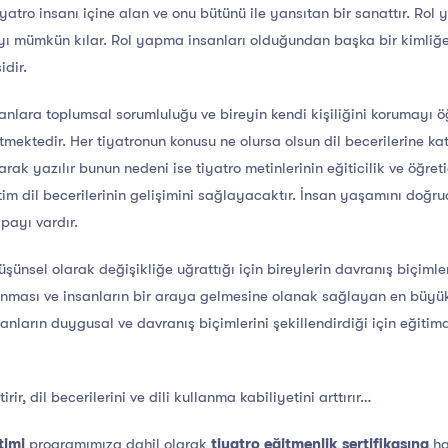
atro insanı içine alan ve onu bütünü ile yansıtan bir sanattır. Rol 
mayı mümkün kılar. Rol yapma insanları olduğundan başka bir kimli
dir.
anlara toplumsal sorumluluğu ve bireyin kendi kişiliğini korumayı ö
tmektedir. Her tiyatronun konusu ne olursa olsun dil becerilerine ka
ak yazılır bunun nedeni ise tiyatro metinlerinin eğiticilik ve öğretic
m dil becerilerinin gelişimini sağlayacaktır. İnsan yaşamını doğrud
payı vardır.
üşünsel olarak değişikliğe uğrattığı için bireylerin davranış biçiml
uyanması ve insanların bir araya gelmesine olanak sağlayan en büyü
nsanların duygusal ve davranış biçimlerini şekillendirdiği için eğiti
rir, dil becerilerini ve dili kullanma kabiliyetini arttırır…
timi
programımıza dahil olarak
tiyatro eğitmenlik sertifikasına
ha