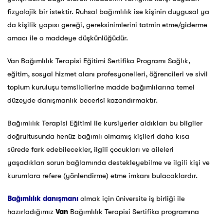
fizyolojik bir istektir. Ruhsal bağımlılık ise kişinin duygusal ya
da kişilik yapısı gereği, gereksinimlerini tatmin etme/giderme
amacı ile o maddeye düşkünlüğüdür.
Van Bağımlılık Terapisi Eğitimi Sertifika Programı Sağlık,
eğitim, sosyal hizmet alanı profesyonelleri, öğrencileri ve sivil
toplum kuruluşu temsilcilerine madde bağımlılarına temel
düzeyde danışmanlık becerisi kazandırmaktır.
Bağımlılık Terapisi Eğitimi ile kursiyerler aldıkları bu bilgiler
doğrultusunda henüz bağımlı olmamış kişileri daha kısa
sürede fark edebilecekler, ilgili çocukları ve aileleri
yaşadıkları sorun bağlamında destekleyebilme ve ilgili kişi ve
kurumlara refere (yönlendirme) etme imkanı bulacaklardır.
Bağımlılık danışmanı
olmak için üniversite iş birliği ile
hazırladığımız
Van
Bağımlılık Terapisi Sertifika programına