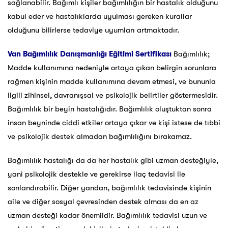
sağlanabilir. Bağımlı kişiler bağımlılığın bir hastalık olduğunu
kabul eder ve hastalıklarda uyulması gereken kurallar
olduğunu bilirlerse tedaviye uyumları artmaktadır.
Van
Bağımlılık Danışmanlığı Eğitimi Sertifikası
Bağımlılık;
Madde kullanımına nedeniyle ortaya çıkan belirgin sorunlara
rağmen kişinin madde kullanımına devam etmesi, ve bununla
ilgili zihinsel, davranışsal ve psikolojik belirtiler göstermesidir.
Bağımlılık bir beyin hastalığıdır. Bağımlılık oluştuktan sonra
insan beyninde ciddi etkiler ortaya çıkar ve kişi istese de tıbbi
ve psikolojik destek almadan bağımlılığını bırakamaz.
Bağımlılık hastalığı da da her hastalık gibi uzman desteğiyle,
yani psikolojik destekle ve gerekirse ilaç tedavisi ile
sonlandırabilir. Diğer yandan, bağımlılık tedavisinde kişinin
aile ve diğer sosyal çevresinden destek alması da en az
uzman desteği kadar önemlidir. Bağımlılık tedavisi uzun ve