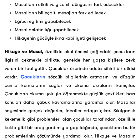
Masalların etkili ve gizemli dünyasını fark edecekler
Masalların bilinçaltı mesajları fark edilecek
Eğitici eğitimi yapabilecek
Masal anlatıcılığı yapabilecek
Hikayenin gücüyle ikna kabiliyeti gelişecek
Hikaye ve Masal,
özellikle okul öncesi çağındaki çocukların
ilgisini çekmekle birlikte, genelde her yaşta kişilere zevk
veren bir faaliyettir. Çocuklar üzerinde adeta sihirli bir etkisi
vardır.
Çocukların
sözcük bilgilerinin artmasını ve düzgün
cümle kurmalarını sağlar ve okuma arzularını kamçılar.
Çocukların okuma yoluyla öğrenmekte güçlük çektikleri bazı
konuları daha çabuk kavramalarına yardımcı olur. Masallar
sayesinde gerçek değerler, idealler ortaya çıkar. Sıkılganlık
kekemelik gibi problemleri olan çocuklar tarafından, özellikle
kukla gibi bir araç yardımıyla yapıldığında, çocukların bu tür
problemlerinin çözümünde yardımcı olur. Hikaye ve Masalın