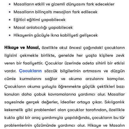
Masalların etkili ve gizemli dünyasını fark edecekler
Masalların bilinçaltı mesajları fark edilecek
Eğitici eğitimi yapabilecek
Masal anlatıcılığı yapabilecek
Hikayenin gücüyle ikna kabiliyeti gelişecek
Hikaye ve Masal,
özellikle okul öncesi çağındaki çocukların
ilgisini çekmekle birlikte, genelde her yaşta kişilere zevk
veren bir faaliyettir. Çocuklar üzerinde adeta sihirli bir etkisi
vardır.
Çocukların
sözcük bilgilerinin artmasını ve düzgün
cümle kurmalarını sağlar ve okuma arzularını kamçılar.
Çocukların okuma yoluyla öğrenmekte güçlük çektikleri bazı
konuları daha çabuk kavramalarına yardımcı olur. Masallar
sayesinde gerçek değerler, idealler ortaya çıkar. Sıkılganlık
kekemelik gibi problemleri olan çocuklar tarafından, özellikle
kukla gibi bir araç yardımıyla yapıldığında, çocukların bu tür
problemlerinin çözümünde yardımcı olur. Hikaye ve Masalın