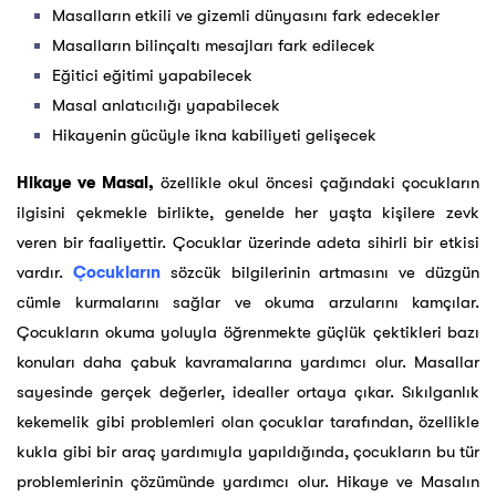
Masalların etkili ve gizemli dünyasını fark edecekler
Masalların bilinçaltı mesajları fark edilecek
Eğitici eğitimi yapabilecek
Masal anlatıcılığı yapabilecek
Hikayenin gücüyle ikna kabiliyeti gelişecek
Hikaye ve Masal,
özellikle okul öncesi çağındaki çocukların
ilgisini çekmekle birlikte, genelde her yaşta kişilere zevk
veren bir faaliyettir. Çocuklar üzerinde adeta sihirli bir etkisi
vardır.
Çocukların
sözcük bilgilerinin artmasını ve düzgün
cümle kurmalarını sağlar ve okuma arzularını kamçılar.
Çocukların okuma yoluyla öğrenmekte güçlük çektikleri bazı
konuları daha çabuk kavramalarına yardımcı olur. Masallar
sayesinde gerçek değerler, idealler ortaya çıkar. Sıkılganlık
kekemelik gibi problemleri olan çocuklar tarafından, özellikle
kukla gibi bir araç yardımıyla yapıldığında, çocukların bu tür
problemlerinin çözümünde yardımcı olur. Hikaye ve Masalın