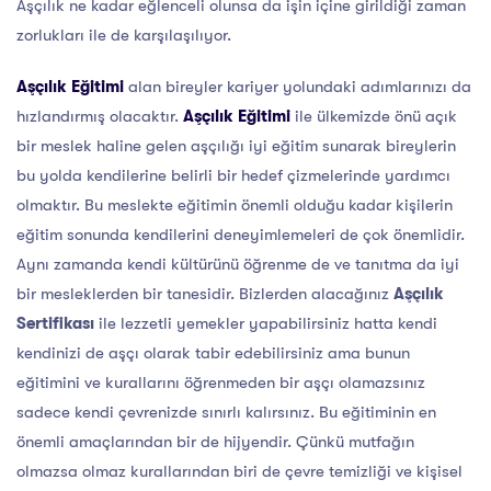
Aşçılık ne kadar eğlenceli olunsa da işin içine girildiği zaman
zorlukları ile de karşılaşılıyor.
Aşçılık Eğitimi
alan bireyler kariyer yolundaki adımlarınızı da
hızlandırmış olacaktır.
Aşçılık Eğitimi
ile ülkemizde önü açık
bir meslek haline gelen aşçılığı iyi eğitim sunarak bireylerin
bu yolda kendilerine belirli bir hedef çizmelerinde yardımcı
olmaktır. Bu meslekte eğitimin önemli olduğu kadar kişilerin
eğitim sonunda kendilerini deneyimlemeleri de çok önemlidir.
Aynı zamanda kendi kültürünü öğrenme de ve tanıtma da iyi
bir mesleklerden bir tanesidir. Bizlerden alacağınız
Aşçılık
Sertifikası
ile lezzetli yemekler yapabilirsiniz hatta kendi
kendinizi de aşçı olarak tabir edebilirsiniz ama bunun
eğitimini ve kurallarını öğrenmeden bir aşçı olamazsınız
sadece kendi çevrenizde sınırlı kalırsınız. Bu eğitiminin en
önemli amaçlarından bir de hijyendir. Çünkü mutfağın
olmazsa olmaz kurallarından biri de çevre temizliği ve kişisel