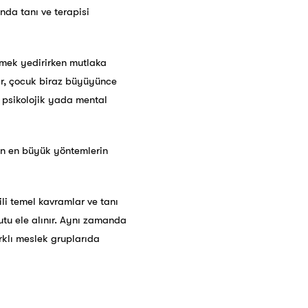
nda tanı ve terapisi
emek yedirirken mutlaka
lar, çocuk biraz büyüyünce
ı psikolojik yada mental
çin en büyük yöntemlerin
ili temel kavramlar ve tanı
yutu ele alınır. Aynı zamanda
rklı meslek gruplarıda