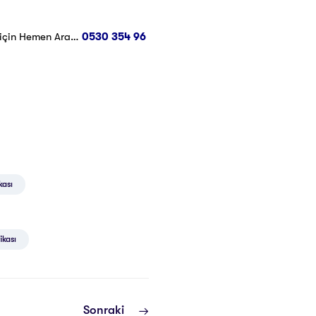
 için Hemen Ara…
0530 354 96
kası
ikası
Sonraki