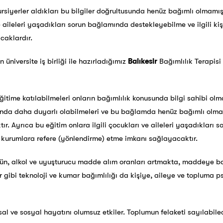
kursiyerler aldıkları bu bilgiler doğrultusunda henüz bağımlı olmamış
ve aileleri yaşadıkları sorun bağlamında destekleyebilme ve ilgili ki
caklardır.
n üniversite iş birliği ile hazırladığımız
Balıkesir
Bağımlılık Terapisi
itime katılabilmeleri onların bağımlılık konusunda bilgi sahibi olm
unda daha duyarlı olabilmeleri ve bu bağlamda henüz bağımlı olma
ır. Ayrıca bu eğitim onlara ilgili çocukları ve aileleri yaşadıkları
ve kurumlara refere (yönlendirme) etme imkanı sağlayacaktır.
tün, alkol ve uyuşturucu madde alım oranları artmakta, maddeye ba
 gibi teknoloji ve kumar bağımlılığı da kişiye, aileye ve topluma ps
hsal ve sosyal hayatını olumsuz etkiler. Toplumun felaketi sayılabil