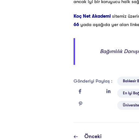
ancak iyi bir koruyucu halk sa
Koç Net Akademi
sitemiz üzer
66
yada aşağıda yer alan linke t
Bağımlılık Danışm
Gönderiyi Paylaş :
Balıkesir 
En Iyi Bağ
Üniversite
Önceki