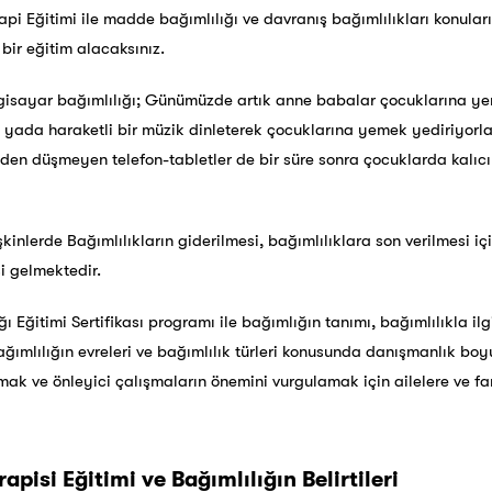
api Eğitimi ile madde bağımlılığı ve davranış bağımlılıkları konuları
 bir eğitim alacaksınız.
lgisayar bağımlılığı; Günümüzde artık anne babalar çocuklarına y
k yada haraketli bir müzik dinleterek çocuklarına yemek yediriyor
lden düşmeyen telefon-tabletler de bir süre sonra çocuklarda kalıc
kinlerde Bağımlılıkların giderilmesi, bağımlılıklara son verilmesi i
si gelmektedir.
 Eğitimi Sertifikası programı ile bağımlığın tanımı, bağımlılıkla ilg
 bağımlılığın evreleri ve bağımlılık türleri konusunda danışmanlık bo
mak ve önleyici çalışmaların önemini vurgulamak için ailelere ve fa
apisi Eğitimi ve Bağımlılığın Belirtileri