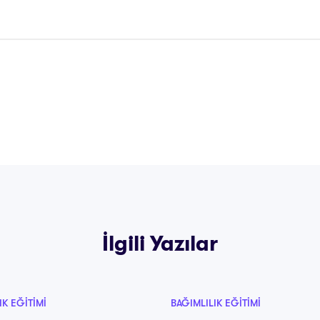
İlgili Yazılar
IK EĞITIMI
BAĞIMLILIK EĞITIMI