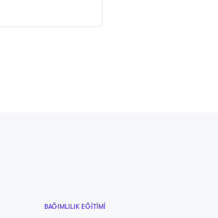
BAĞIMLILIK EĞITIMI
BAĞIMLIL