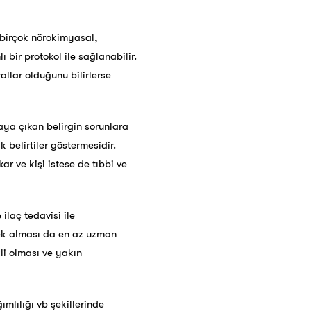
e birçok nörokimyasal,
ı bir protokol ile sağlanabilir.
allar olduğunu bilirlerse
aya çıkan belirgin sorunlara
 belirtiler göstermesidir.
ar ve kişi istese de tıbbi ve
ilaç tedavisi ile
tek alması da en az uzman
kli olması ve yakın
mlılığı vb şekillerinde