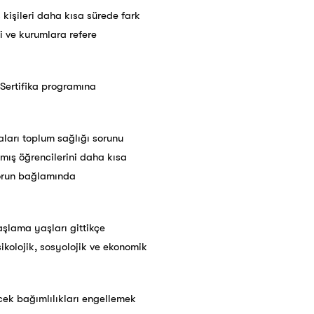
 kişileri daha kısa sürede fark
şi ve kurumlara refere
 Sertifika programına
aları toplum sağlığı sorunu
mış öğrencilerini daha kısa
 sorun bağlamında
şlama yaşları gittikçe
ikolojik, sosyolojik ve ekonomik
ecek bağımlılıkları engellemek