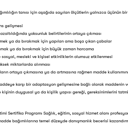
ımlılığın tanısı için aşağıda sayılan ölçütlerin yalnızca üçünün bir
ns gelişmesi
zaltıldığında yoksunluk belirtilerinin ortaya çıkması
emek ya da bırakmak için yapılan ama boşa çıkan çabalar
nmak ya da bırakmak için büyük zaman harcama
sosyal, mesleki ve kişisel etkinliklerin olumsuz etkilenmesi
ksek miktarlarda alınması
unların ortaya çıkmasına ya da artmasına rağmen madde kullanımın
 maddeye karşı bir adaptasyon gelişmesine bağlı olarak maddenin va
ise kişinin duygusal ya da kişilik yapısı gereği, gereksinimlerini ta
timi Sertifika Programı Sağlık, eğitim, sosyal hizmet alanı profesyone
 madde bağımlılarına temel düzeyde danışmanlık becerisi kazandırm