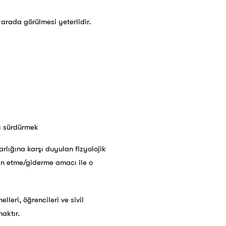
 arada görülmesi yeterlidir.
ı sürdürmek
rlığına karşı duyulan fizyolojik
tmin etme/giderme amacı ile o
lleri, öğrencileri ve sivil
aktır.