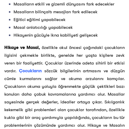
Masalların etkili ve gizemli dünyasını fark edecekler
Masalların bilinçaltı mesajları fark edilecek
Eğitici eğitimi yapabilecek
Masal anlatıcılığı yapabilecek
Hikayenin gücüyle ikna kabiliyeti gelişecek
Hikaye ve Masal,
özellikle okul öncesi çağındaki çocukların
ilgisini çekmekle birlikte, genelde her yaşta kişilere zevk
veren bir faaliyettir. Çocuklar üzerinde adeta sihirli bir etkisi
vardır.
Çocukların
sözcük bilgilerinin artmasını ve düzgün
cümle kurmalarını sağlar ve okuma arzularını kamçılar.
Çocukların okuma yoluyla öğrenmekte güçlük çektikleri bazı
konuları daha çabuk kavramalarına yardımcı olur. Masallar
sayesinde gerçek değerler, idealler ortaya çıkar. Sıkılganlık
kekemelik gibi problemleri olan çocuklar tarafından, özellikle
kukla gibi bir araç yardımıyla yapıldığında, çocukların bu tür
problemlerinin çözümünde yardımcı olur. Hikaye ve Masalın