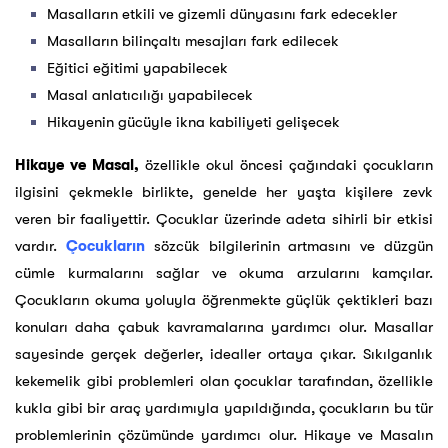
Masalların etkili ve gizemli dünyasını fark edecekler
Masalların bilinçaltı mesajları fark edilecek
Eğitici eğitimi yapabilecek
Masal anlatıcılığı yapabilecek
Hikayenin gücüyle ikna kabiliyeti gelişecek
Hikaye ve Masal,
özellikle okul öncesi çağındaki çocukların
ilgisini çekmekle birlikte, genelde her yaşta kişilere zevk
veren bir faaliyettir. Çocuklar üzerinde adeta sihirli bir etkisi
vardır.
Çocukların
sözcük bilgilerinin artmasını ve düzgün
cümle kurmalarını sağlar ve okuma arzularını kamçılar.
Çocukların okuma yoluyla öğrenmekte güçlük çektikleri bazı
konuları daha çabuk kavramalarına yardımcı olur. Masallar
sayesinde gerçek değerler, idealler ortaya çıkar. Sıkılganlık
kekemelik gibi problemleri olan çocuklar tarafından, özellikle
kukla gibi bir araç yardımıyla yapıldığında, çocukların bu tür
problemlerinin çözümünde yardımcı olur. Hikaye ve Masalın